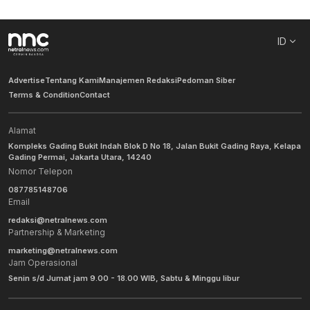
ID
Advertise
Tentang Kami
Manajemen Redaksi
Pedoman Siber
Terms & Condition
Contact
Alamat
Kompleks Gading Bukit Indah Blok D No 18, Jalan Bukit Gading Raya, Kelapa
Gading Permai, Jakarta Utara, 14240
Nomor Telepon
087785148706
Email
redaksi@netralnews.com
Partnership & Marketing
marketing@netralnews.com
Jam Operasional
Senin s/d Jumat jam 9.00 - 18.00 WIB, Sabtu & Minggu libur