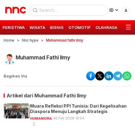
ID
PERISTIWA
WISATA
BISNIS
OTOMOTIF
OLAHRAGA
GAYA 
Home
Nnc hype
Muhammad fathi ilmy
Muhammad Fathi Ilmy
Bagikan Via
Artikel dari
Muhammad Fathi Ilmy
Muara Refleksi PPI Tunisia: Dari Kegelisahan
Diaspora Menuju Langkah Strategis
12 Feb 2026 18:54
HUMANIORA