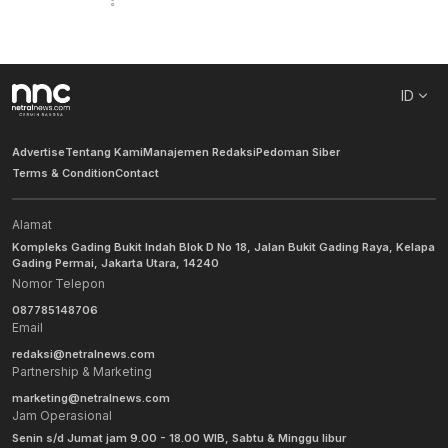
ID
Advertise
Tentang Kami
Manajemen Redaksi
Pedoman Siber
Terms & Condition
Contact
Alamat
Kompleks Gading Bukit Indah Blok D No 18, Jalan Bukit Gading Raya, Kelapa
Gading Permai, Jakarta Utara, 14240
Nomor Telepon
087785148706
Email
redaksi@netralnews.com
Partnership & Marketing
marketing@netralnews.com
Jam Operasional
Senin s/d Jumat jam 9.00 - 18.00 WIB, Sabtu & Minggu libur