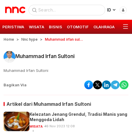
ID
PERISTIWA
WISATA
BISNIS
OTOMOTIF
OLAHRAGA
GAYA 
Home
Nnc hype
Muhammad irfan sultoni
Muhammad Irfan Sultoni
Muhammad Irfan Sultoni
Bagikan Via
Artikel dari
Muhammad Irfan Sultoni
Kelezatan Jenang Grendul, Tradisi Manis yang
Menggoda Lidah
16 Nov 2023 12:08
WISATA