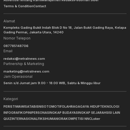
Terms & Condition
Contact
Alamat
Kompleks Gading Bukit Indah Blok D No 18, Jalan Bukit Gading Raya, Kelapa
Gading Permai, Jakarta Utara, 14240
Nomor Telepon
087785148706
Email
redaksi@netralnews.com
Partnership & Marketing
marketing@netralnews.com
Jam Operasional
Senin s/d Jumat jam 9.00 - 18.00 WIB, Sabtu & Minggu libur
Kategori
PERISTIWA
WISATA
BISNIS
OTOMOTIF
OLAHRAGA
GAYA HIDUP
TEKNOLOGI
INFOGRAFIK
OPINI
PERSONA
SINGKAP BUDAYA
SINGKAP SEJARAH
SISI LAIN
QUIZ
INTERNASIONAL
FIKSI
HUMANIORA
KOMPETISI NNC
Loker