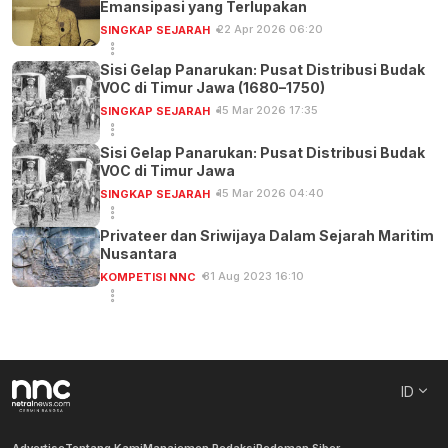
Emansipasi yang Terlupakan
22 Apr 2026 06:20
SINGKAP SEJARAH
Sisi Gelap Panarukan: Pusat Distribusi Budak
VOC di Timur Jawa (1680–1750)
15 Mar 2026 17:35
SINGKAP SEJARAH
Sisi Gelap Panarukan: Pusat Distribusi Budak
VOC di Timur Jawa
15 Mar 2026 04:40
SINGKAP SEJARAH
Privateer dan Sriwijaya Dalam Sejarah Maritim
Nusantara
31 Aug 2023 16:10
KOMPETISI NNC
ID
Advertise
Tentang Kami
Manajemen Redaksi
Pedoman Siber