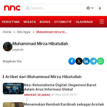
ID
PERISTIWA
WISATA
BISNIS
OTOMOTIF
OLAHRAGA
GAYA 
Home
Nnc hype
Muhammad mirza hibatullah
Muhammad Mirza Hibatullah
sejarah
Bagikan Via
Artikel dari
Muhammad Mirza Hibatullah
Neo-Kolonialisme Digital: Hegemoni Barat
dalam Arus Informasi Global
21 May 2026 08:10
SINGKAP SEJARAH
Menemukan Kembali Kardinah sebagai Arsitek