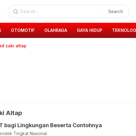
Search
S
OTOMOTIF
OLAHRAGA
GAYA HIDUP
TEKNOLOG
 zaki altap
i Altap
T bagi Lingkungan Beserta Contohnya
ndek Tingkat Nasional.