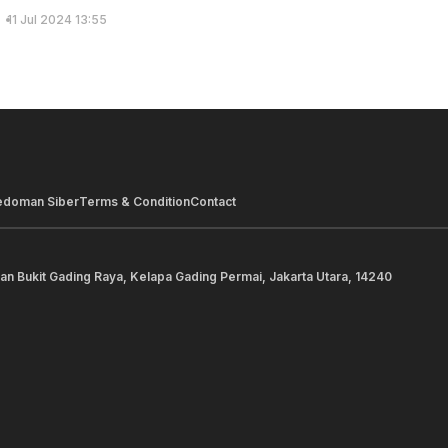
11 Jul 2024 13:55
edoman Siber
Terms & Condition
Contact
lan Bukit Gading Raya, Kelapa Gading Permai, Jakarta Utara, 14240