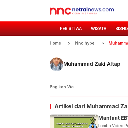
PERISTIWA
WISATA
BISNI
Home
Nnc hype
Muhammad
Muhammad Zaki Altap
Bagikan Via
Artikel dari
Muhammad Zak
Manfaat EB
Lomba Video Pe