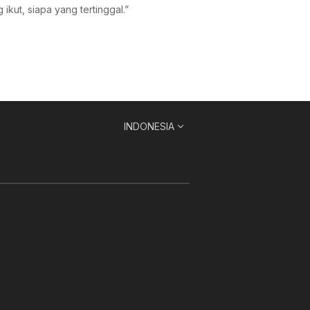
ikut, siapa yang tertinggal.”
INDONESIA