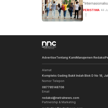
"Internasionali
PERISTIWA
14 J
Advertise
Tentang Kami
Manajemen Redaksi
P
Alamat
Kompleks Gading Bukit Indah Blok D No 18, Ja
Nomor Telepon
087785148706
Email
redaksi@netralnews.com
Partnership & Marketing