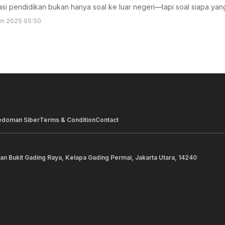
sasi pendidikan bukan hanya soal ke luar negeri—tapi soal siapa yang 
un 2025 05:50
edoman Siber
Terms & Condition
Contact
lan Bukit Gading Raya, Kelapa Gading Permai, Jakarta Utara, 14240