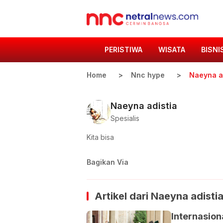
PERISTIWA
WISATA
BISNI
Home
Nnc hype
Naeyna a
Naeyna adistia
Spesialis
Kita bisa
Bagikan Via
Artikel dari
Naeyna adisti
Internasion