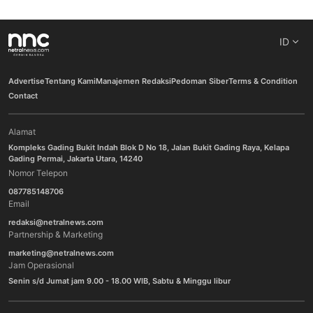
ID
Advertise
Tentang Kami
Manajemen Redaksi
Pedoman Siber
Terms & Condition
Contact
Alamat
Kompleks Gading Bukit Indah Blok D No 18, Jalan Bukit Gading Raya, Kelapa
Gading Permai, Jakarta Utara, 14240
Nomor Telepon
087785148706
Email
redaksi@netralnews.com
Partnership & Marketing
marketing@netralnews.com
Jam Operasional
Senin s/d Jumat jam 9.00 - 18.00 WIB, Sabtu & Minggu libur