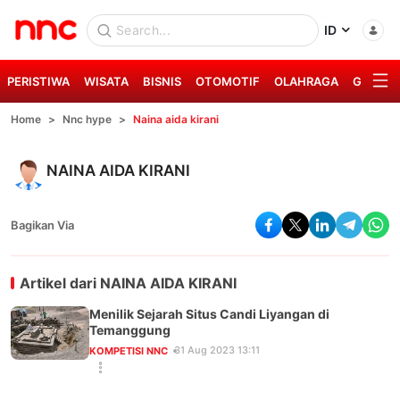
ID
PERISTIWA
WISATA
BISNIS
OTOMOTIF
OLAHRAGA
GAYA H
Home
Nnc hype
Naina aida kirani
NAINA AIDA KIRANI
Bagikan Via
Artikel dari
NAINA AIDA KIRANI
Menilik Sejarah Situs Candi Liyangan di
Temanggung
31 Aug 2023 13:11
KOMPETISI NNC