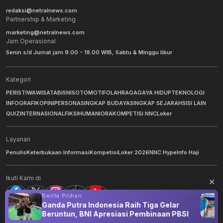
redaksi@netralnews.com
Partnership & Marketing
marketing@netralnews.com
Jam Operasional
Senin s/d Jumat jam 9.00 - 18.00 WIB, Sabtu & Minggu libur
Kategori
PERISTIWA
WISATA
BISNIS
OTOMOTIF
OLAHRAGA
GAYA HIDUP
TEKNOLOGI
INFOGRAFIK
OPINI
PERSONA
SINGKAP BUDAYA
SINGKAP SEJARAH
SISI LAIN
QUIZ
INTERNASIONAL
FIKSI
HUMANIORA
KOMPETISI NNC
Loker
Layanan
Penulis
Keterbukaan Informasi
Kompetisi
Loker 2026
NNC Hype
Info Haji
Ikuti Kami di
Berita Pilihan
Ganda Putra Indonesia Raih Tiga Gelar
Beruntun, BNI Apresiasi Pembinaan PBSI
©
2026
NNC Netralnews
. All Rights Reserved.