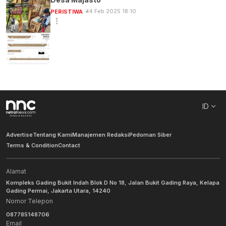
14 Feb 2025 18:10
PERISTIWA
ID
Advertise
Tentang Kami
Manajemen Redaksi
Pedoman Siber
Terms & Condition
Contact
Alamat
Kompleks Gading Bukit Indah Blok D No 18, Jalan Bukit Gading Raya, Kelapa
Gading Permai, Jakarta Utara, 14240
Nomor Telepon
087785148706
Email