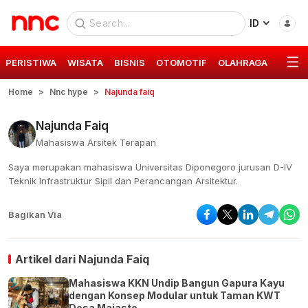
ID
PERISTIWA
WISATA
BISNIS
OTOMOTIF
OLAHRAGA
GAYA 
Home
Nnc hype
Najunda faiq
Najunda Faiq
Mahasiswa Arsitek Terapan
Saya merupakan mahasiswa Universitas Diponegoro jurusan D-IV
Teknik Infrastruktur Sipil dan Perancangan Arsitektur.
Bagikan Via
Artikel dari
Najunda Faiq
Mahasiswa KKN Undip Bangun Gapura Kayu
dengan Konsep Modular untuk Taman KWT
Desa Majasto