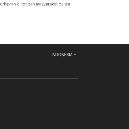
rkiprah di tengah masyarakat dalam
INDONESIA