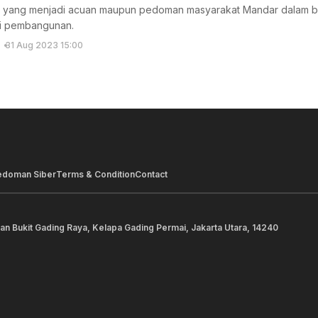
 yang menjadi acuan maupun pedoman masyarakat Mandar dalam be
i pembangunan.
31 Aug 2023 15:00
edoman Siber
Terms & Condition
Contact
lan Bukit Gading Raya, Kelapa Gading Permai, Jakarta Utara, 14240