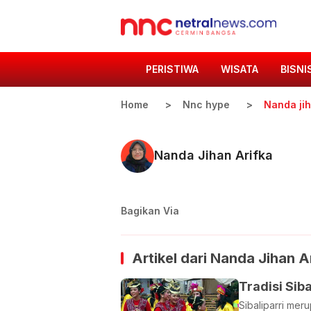
PERISTIWA
WISATA
BISNI
Home
Nnc hype
Nanda jih
Nanda Jihan Arifka
Bagikan Via
Artikel dari
Nanda Jihan A
Tradisi Si
Sibaliparri me