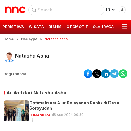
ID
PERISTIWA
WISATA
BISNIS
OTOMOTIF
OLAHRAGA
GAYA 
Home
Nnc hype
Natasha asha
Natasha Asha
Bagikan Via
Artikel dari
Natasha Asha
Optimalisasi Alur Pelayanan Publik di Desa
Soroyudan
18 Aug 2024 00:30
HUMANIORA