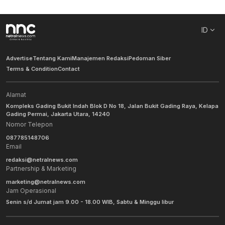
ID
Advertise
Tentang Kami
Manajemen Redaksi
Pedoman Siber
Terms & Condition
Contact
Alamat
Kompleks Gading Bukit Indah Blok D No 18, Jalan Bukit Gading Raya, Kelapa
Gading Permai, Jakarta Utara, 14240
Nomor Telepon
087785148706
Email
redaksi@netralnews.com
Partnership & Marketing
marketing@netralnews.com
Jam Operasional
Senin s/d Jumat jam 9.00 - 18.00 WIB, Sabtu & Minggu libur