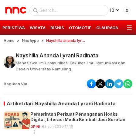
ID
PERISTIWA
WISATA
BISNIS
OTOMOTIF
OLAHRAGA
GAYA 
Home
Nnc hype
Nayshilla ananda lyrani radinata
Nayshilla Ananda Lyrani Radinata
Mahasiswa Ilmu Komunikasi Fakultas Ilmu Komunikasi dan
Desain Universitas Pamulang
Bagikan Via
Artikel dari
Nayshilla Ananda Lyrani Radinata
Pemerintah Perkuat Penanganan Hoaks
Digital, Literasi Media Kembali Jadi Sorotan
22 Jun 2026 17:10
OPINI