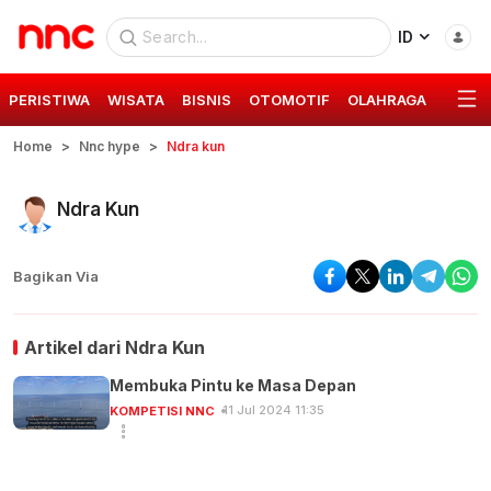
ID
PERISTIWA
WISATA
BISNIS
OTOMOTIF
OLAHRAGA
GAYA 
Home
Nnc hype
Ndra kun
Ndra Kun
Bagikan Via
Artikel dari
Ndra Kun
Membuka Pintu ke Masa Depan
11 Jul 2024 11:35
KOMPETISI NNC