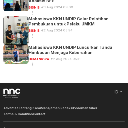
Analisis BEP
23 Aug 2024 09:00
BISNIS
Mahasiswa KKN UNDIP Gelar Pelatihan
Pembukuan untuk Pelaku UMKM
22 Aug 2024 05:54
BISNIS
Mahasiswa KKN UNDIP Luncurkan Tanda
Himbauan Menjaga Kebersihan
22 Aug 2024 05:11
HUMANIORA
ID
Advertise
Tentang Kami
Manajemen Redaksi
Pedoman Siber
Terms & Condition
Contact