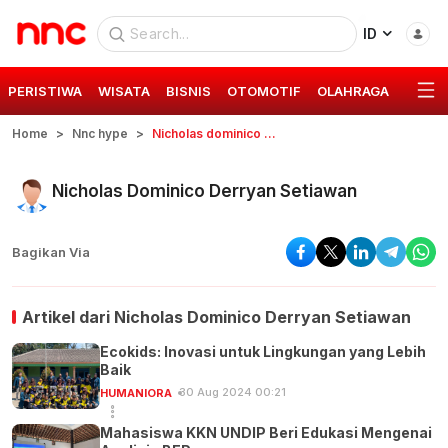
ID
PERISTIWA
WISATA
BISNIS
OTOMOTIF
OLAHRAGA
GAYA 
Home
Nnc hype
Nicholas dominico derryan setiawan
Nicholas Dominico Derryan Setiawan
Bagikan Via
Artikel dari
Nicholas Dominico Derryan Setiawan
Ecokids: Inovasi untuk Lingkungan yang Lebih
Baik
30 Aug 2024 00:21
HUMANIORA
Mahasiswa KKN UNDIP Beri Edukasi Mengenai