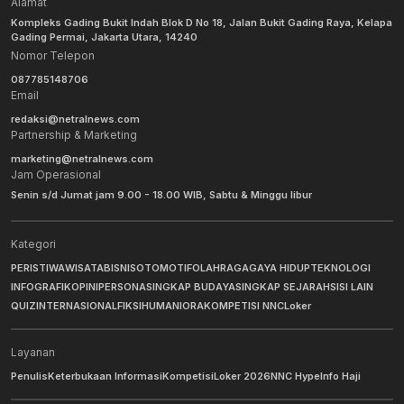
Alamat
Kompleks Gading Bukit Indah Blok D No 18, Jalan Bukit Gading Raya, Kelapa
Gading Permai, Jakarta Utara, 14240
Nomor Telepon
087785148706
Email
redaksi@netralnews.com
Partnership & Marketing
marketing@netralnews.com
Jam Operasional
Senin s/d Jumat jam 9.00 - 18.00 WIB, Sabtu & Minggu libur
Kategori
PERISTIWA
WISATA
BISNIS
OTOMOTIF
OLAHRAGA
GAYA HIDUP
TEKNOLOGI
INFOGRAFIK
OPINI
PERSONA
SINGKAP BUDAYA
SINGKAP SEJARAH
SISI LAIN
QUIZ
INTERNASIONAL
FIKSI
HUMANIORA
KOMPETISI NNC
Loker
Layanan
Penulis
Keterbukaan Informasi
Kompetisi
Loker 2026
NNC Hype
Info Haji