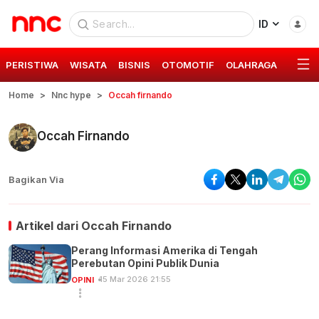
ID
PERISTIWA
WISATA
BISNIS
OTOMOTIF
OLAHRAGA
GAYA 
Home
Nnc hype
Occah firnando
Occah Firnando
Bagikan Via
Artikel dari
Occah Firnando
Perang Informasi Amerika di Tengah
Perebutan Opini Publik Dunia
15 Mar 2026 21:55
OPINI