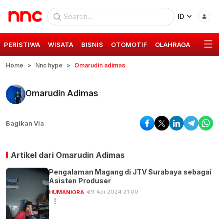
ID
PERISTIWA
WISATA
BISNIS
OTOMOTIF
OLAHRAGA
GAYA 
Home
Nnc hype
Omarudin adimas
Omarudin Adimas
Bagikan Via
Artikel dari
Omarudin Adimas
Pengalaman Magang di JTV Surabaya sebagai
Asisten Produser
29 Apr 2024 21:00
HUMANIORA