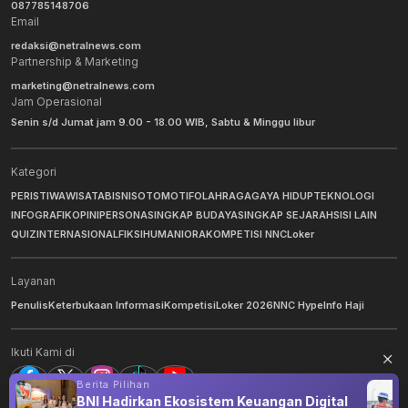
087785148706
Email
redaksi@netralnews.com
Partnership & Marketing
marketing@netralnews.com
Jam Operasional
Senin s/d Jumat jam 9.00 - 18.00 WIB, Sabtu & Minggu libur
Kategori
PERISTIWA
WISATA
BISNIS
OTOMOTIF
OLAHRAGA
GAYA HIDUP
TEKNOLOGI
INFOGRAFIK
OPINI
PERSONA
SINGKAP BUDAYA
SINGKAP SEJARAH
SISI LAIN
QUIZ
INTERNASIONAL
FIKSI
HUMANIORA
KOMPETISI NNC
Loker
Layanan
Penulis
Keterbukaan Informasi
Kompetisi
Loker 2026
NNC Hype
Info Haji
Ikuti Kami di
Berita Pilihan
s
BNI Hadirkan Ekosistem Keuangan Digital