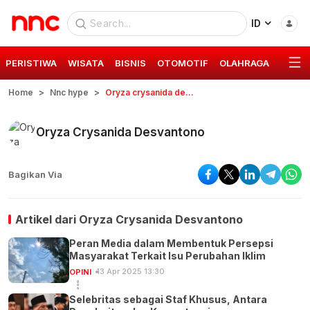
ID
PERISTIWA
WISATA
BISNIS
OTOMOTIF
OLAHRAGA
GAYA 
Home
Nnc hype
Oryza crysanida desvantono
Oryza Crysanida Desvantono
Bagikan Via
Artikel dari
Oryza Crysanida Desvantono
Peran Media dalam Membentuk Persepsi
Masyarakat Terkait Isu Perubahan Iklim
13 Apr 2025 13:30
OPINI
Selebritas sebagai Staf Khusus, Antara