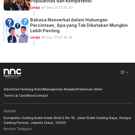
Popularitas dan Kompetensi
27 Mar 2025 15:20
OPINI
Bahasa Nonverbal dalam Hubungan
Percintaan, Apa yang Tak Dikatakan Mungkin
Lebih Penting
18 Dec 2023 16:16
OPINI
ID
Advertise
Tentang Kami
Manajemen Redaksi
Pedoman Siber
Terms & Condition
Contact
Alamat
Kompleks Gading Bukit Indah Blok D No 18, Jalan Bukit Gading Raya, Kelapa
Gading Permai, Jakarta Utara, 14240
Nomor Telepon