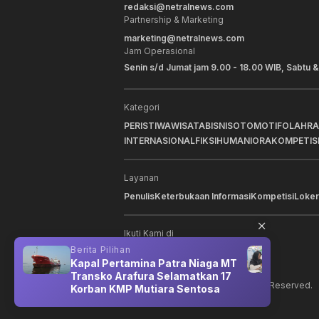
redaksi@netralnews.com
Partnership & Marketing
marketing@netralnews.com
Jam Operasional
Senin s/d Jumat jam 9.00 - 18.00 WIB, Sabtu &
Kategori
PERISTIWA
WISATA
BISNIS
OTOMOTIF
OLAHR
INTERNASIONAL
FIKSI
HUMANIORA
KOMPETIS
Layanan
Penulis
Keterbukaan Informasi
Kompetisi
Loker
Ikuti Kami di
Berita Pilihan
Berit
iga
Kapal Pertamina Patra Niaga MT
Lomp
Transko Arafura Selamatkan 17
Ribu
©
2026
NNC Netralnews
. All Rights Reserved.
Korban KMP Mutiara Sentosa
Manf