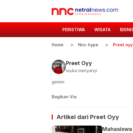
PERISTIWA
WISATA
BISNI
Home
Nnc hype
Preet oyy
Preet Oyy
ssuka menyanyi
gemini
Bagikan Via
Artikel dari
Preet Oyy
Mahasiswa 