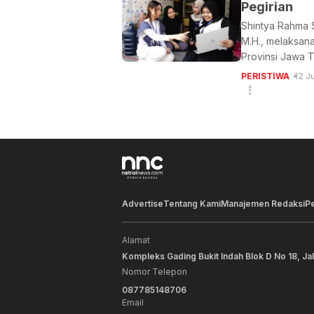
Pegirian
Shintya Rahma S
M.H., melaksan
Provinsi Jawa T
PERISTIWA
12 J
Advertise
Tentang Kami
Manajemen Redaksi
P
Alamat
Kompleks Gading Bukit Indah Blok D No 18, Ja
Nomor Telepon
087785148706
Email