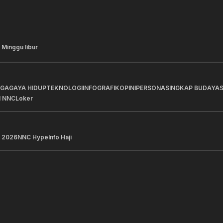
 Minggu libur
AGA
GAYA HIDUP
TEKNOLOGI
INFOGRAFIK
OPINI
PERSONA
SINGKAP BUDAYA
I NNC
Loker
 2026
NNC Hype
Info Haji
a Pilihan
Berita Pilihan
atan Digital Telkom: 718
BRI Perkuat Penyaluran
 Siswa di 33 Provinsi Kini
Berkualitas untuk Men
aatkan PIJAR
Sektor Riil