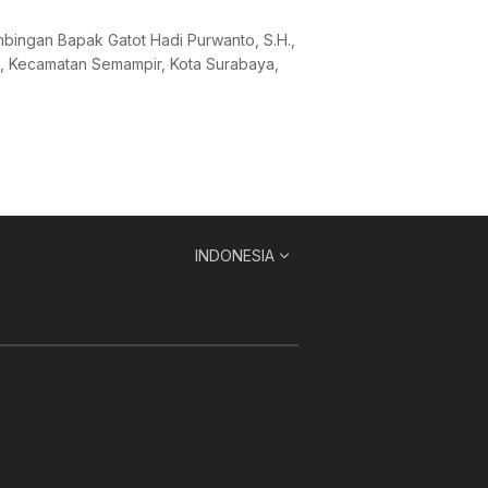
mbingan Bapak Gatot Hadi Purwanto, S.H.,
n, Kecamatan Semampir, Kota Surabaya,
INDONESIA