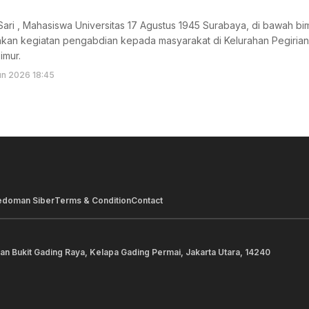
ari , Mahasiswa Universitas 17 Agustus 1945 Surabaya, di bawah bi
akan kegiatan pengabdian kepada masyarakat di Kelurahan Pegiria
imur.
un 2026 18:45
edoman Siber
Terms & Condition
Contact
lan Bukit Gading Raya, Kelapa Gading Permai, Jakarta Utara, 14240