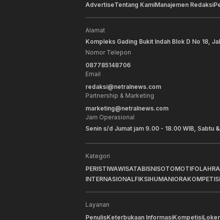
Advertise
Tentang Kami
Manajemen Redaksi
P
Alamat
Kompleks Gading Bukit Indah Blok D No 18, Ja
Nomor Telepon
087785148706
Email
redaksi@netralnews.com
Partnership & Marketing
marketing@netralnews.com
Jam Operasional
Senin s/d Jumat jam 9.00 - 18.00 WIB, Sabtu &
Kategori
PERISTIWA
WISATA
BISNIS
OTOMOTIF
OLAHR
INTERNASIONAL
FIKSI
HUMANIORA
KOMPETIS
Layanan
Penulis
Keterbukaan Informasi
Kompetisi
Loker