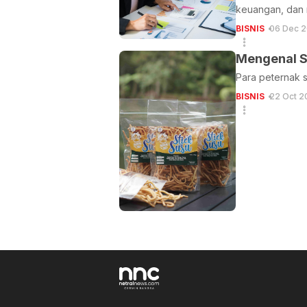
keuangan, dan 
BISNIS
06 Dec 2
Mengenal S
Para peternak s
BISNIS
22 Oct 2