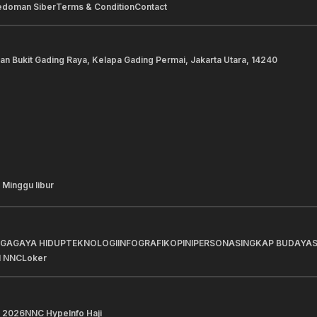
edoman Siber
Terms & Condition
Contact
lan Bukit Gading Raya, Kelapa Gading Permai, Jakarta Utara, 14240
 Minggu libur
AGA
GAYA HIDUP
TEKNOLOGI
INFOGRAFIK
OPINI
PERSONA
SINGKAP BUDAYA
I NNC
Loker
 2026
NNC Hype
Info Haji