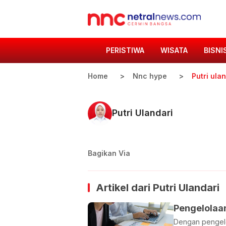
PERISTIWA
WISATA
BISNI
Home
Nnc hype
Putri ula
Putri Ulandari
Bagikan Via
Artikel dari
Putri Ulandari
Pengelolaan
Dengan pengeloa