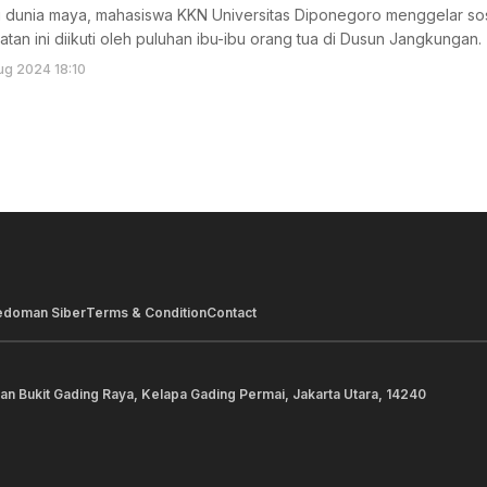
di dunia maya, mahasiswa KKN Universitas Diponegoro menggelar so
tan ini diikuti oleh puluhan ibu-ibu orang tua di Dusun Jangkungan.
ug 2024 18:10
edoman Siber
Terms & Condition
Contact
lan Bukit Gading Raya, Kelapa Gading Permai, Jakarta Utara, 14240