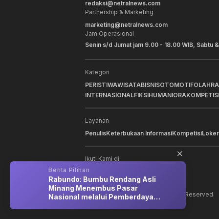
redaksi@netralnews.com
Partnership & Marketing
marketing@netralnews.com
Jam Operasional
Senin s/d Jumat jam 9.00 - 18.00 WIB, Sabtu &
Kategori
PERISTIWA
WISATA
BISNIS
OTOMOTIF
OLAHR
INTERNASIONAL
FIKSI
HUMANIORA
KOMPETIS
Layanan
Penulis
Keterbukaan Informasi
Kompetisi
Loker
Ikuti Kami di
Berita Pilihan
Berit
iga
Rabundo: Bumbu Rendang Asli
BNI 
Minang Menembus Pasar
mela
©
2026
NNC Netralnews
. All Rights Reserved.
Nasional melalui Pemberdayaan
BRI