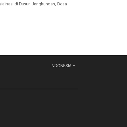
sialisasi di Dusun Jangkungan, Desa
INDONESIA