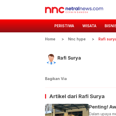
PERISTIWA
WISATA
BISNI
Home
Nnc hype
Rafi sury
Rafi Surya
Bagikan Via
Artikel dari
Rafi Surya
Penting! Aw
Dalam upaya m