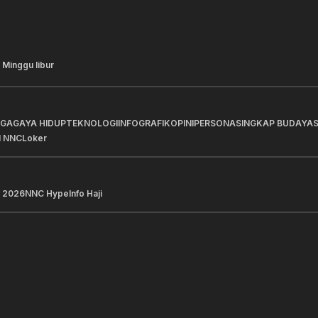
 Minggu libur
AGA
GAYA HIDUP
TEKNOLOGI
INFOGRAFIK
OPINI
PERSONA
SINGKAP BUDAYA
I NNC
Loker
 2026
NNC Hype
Info Haji
a Pilihan
Berita Pilihan
Tawarkan 2.600 Aset
BNI Hadirkan Ekosiste
lui Gelegar Lelang 2026
Keuangan Digital bagi
Mahasiswa Indonesia d
Kong