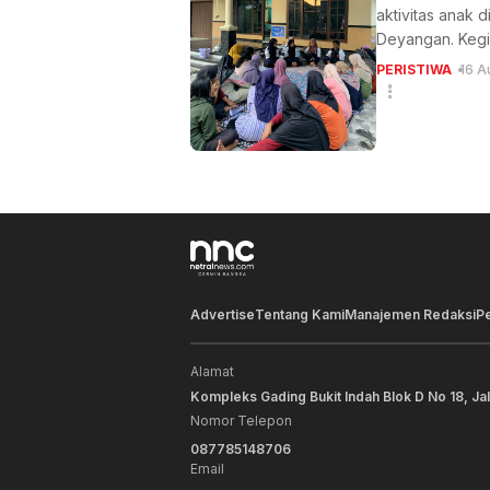
aktivitas anak 
Deyangan. Kegia
PERISTIWA
16 A
Advertise
Tentang Kami
Manajemen Redaksi
P
Alamat
Kompleks Gading Bukit Indah Blok D No 18, Ja
Nomor Telepon
087785148706
Email