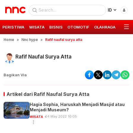
ID
PERISTIWA
WISATA
BISNIS
OTOMOTIF
OLAHRAGA
GAYA 
Home
Nnc hype
Rafif naufal surya atta
Rafif Naufal Surya Atta
Bagikan Via
Artikel dari
Rafif Naufal Surya Atta
Hagia Sophia, Haruskah Menjadi Masjid atau
Menjadi Museum?
24 May 2022 10:05
WISATA