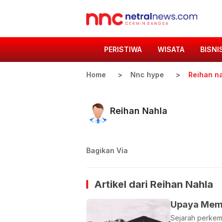
PERISTIWA
WISATA
BISNI
Home
Nnc hype
Reihan n
Reihan Nahla
Bagikan Via
Artikel dari
Reihan Nahla
Upaya Memb
Sejarah perkemb