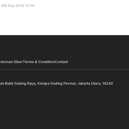
28 Sep 2024 15:00
edoman Siber
Terms & Condition
Contact
lan Bukit Gading Raya, Kelapa Gading Permai, Jakarta Utara, 14240