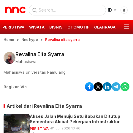
ID
PERISTIWA
WISATA
BISNIS
OTOMOTIF
OLAHRAGA
GAYA 
Home
Nnc hype
Revalina elta syarra
Revalina Elta Syarra
Mahasiswa
Mahasiswa universitas Pamulang
Bagikan Via
Artikel dari
Revalina Elta Syarra
Akses Jalan Menuju Setu Babakan Ditutup
Sementara Akibat Pekerjaan Infrastruktur
01 Jul 2026 13:46
PERISTIWA