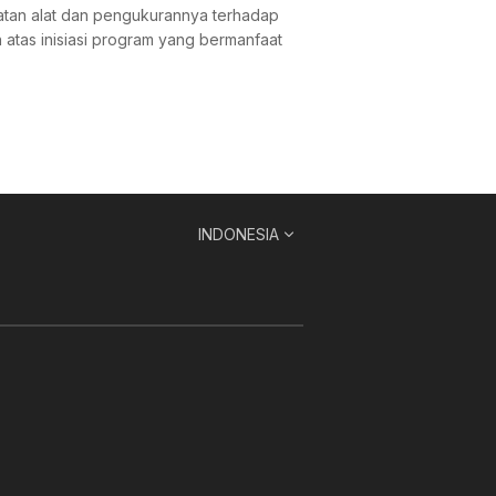
uatan alat dan pengukurannya terhadap
atas inisiasi program yang bermanfaat
INDONESIA