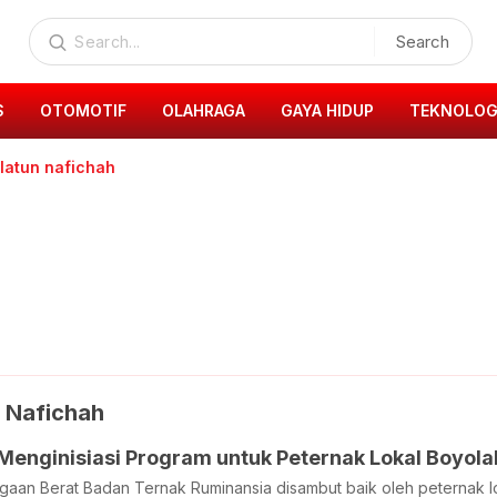
Search
S
OTOMOTIF
OLAHRAGA
GAYA HIDUP
TEKNOLOG
ilatun nafichah
n Nafichah
enginisiasi Program untuk Peternak Lokal Boyolal
aan Berat Badan Ternak Ruminansia disambut baik oleh peternak l