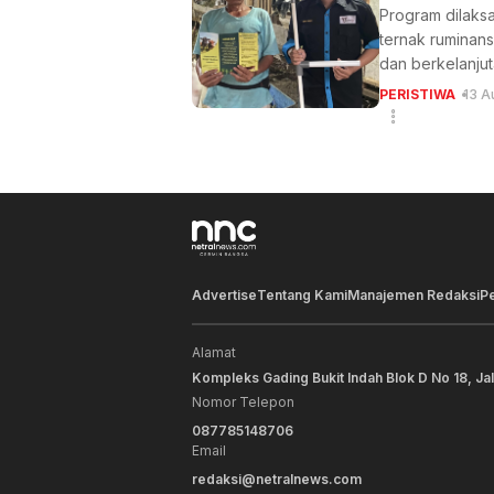
Program dilaks
ternak ruminans
dan berkelanjut
PERISTIWA
13 A
Advertise
Tentang Kami
Manajemen Redaksi
P
Alamat
Kompleks Gading Bukit Indah Blok D No 18, Ja
Nomor Telepon
087785148706
Email
redaksi@netralnews.com