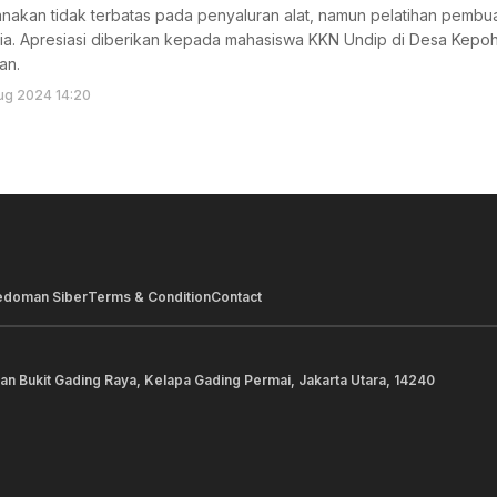
anakan tidak terbatas pada penyaluran alat, namun pelatihan pemb
ia. Apresiasi diberikan kepada mahasiswa KKN Undip di Desa Kepoh 
an.
ug 2024 14:20
edoman Siber
Terms & Condition
Contact
lan Bukit Gading Raya, Kelapa Gading Permai, Jakarta Utara, 14240