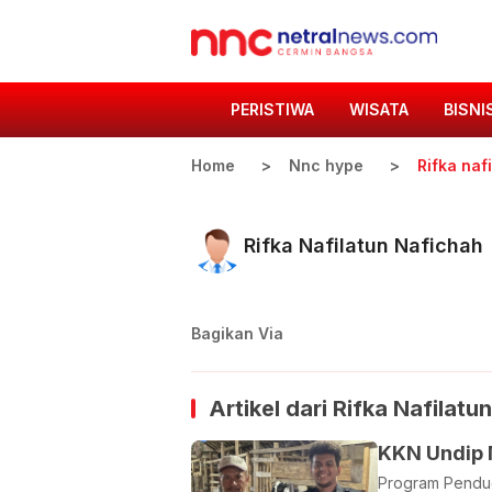
PERISTIWA
WISATA
BISNI
Home
Nnc hype
Rifka naf
Rifka Nafilatun Nafichah
Bagikan Via
Artikel dari
Rifka Nafilatu
KKN Undip M
Program Pendug