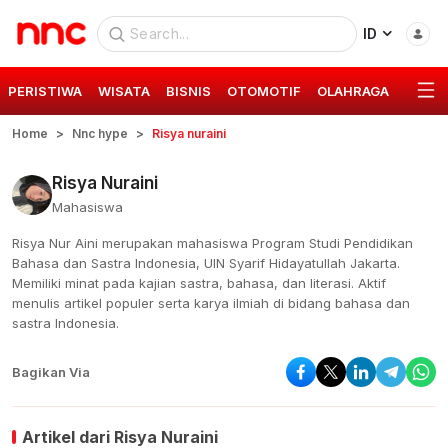
ID
PERISTIWA
WISATA
BISNIS
OTOMOTIF
OLAHRAGA
GAYA 
Home
Nnc hype
Risya nuraini
Risya Nuraini
Mahasiswa
Risya Nur Aini merupakan mahasiswa Program Studi Pendidikan
Bahasa dan Sastra Indonesia, UIN Syarif Hidayatullah Jakarta.
Memiliki minat pada kajian sastra, bahasa, dan literasi. Aktif
menulis artikel populer serta karya ilmiah di bidang bahasa dan
sastra Indonesia.
Bagikan Via
Artikel dari
Risya Nuraini