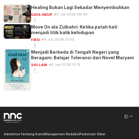
Healing Bukan Lagi Sekadar Menyembuhkan
07 Jul 2026 06:40
GAYA HIDUP
Move On ala Zulbahri: Ketika patah hati
menjadi titik balik kehidupan
14 Jun 2026 13:00
FIKSI
Menjadi Berbeda di Tengah Negeri yang
Beragam: Belajar Toleransi dari Novel Maryam
14 Jun 2026 12:15
SISI LAIN
ID
Advertise
Tentang Kami
Manajemen Redaksi
Pedoman Siber