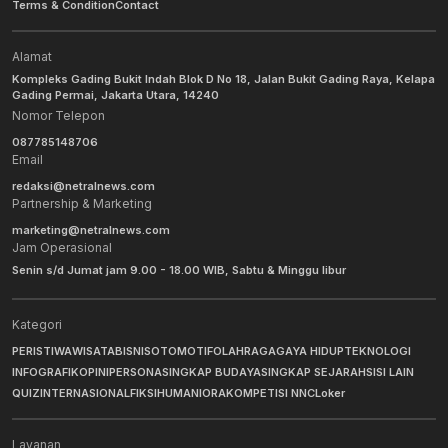
Terms & Condition
Contact
Alamat
Kompleks Gading Bukit Indah Blok D No 18, Jalan Bukit Gading Raya, Kelapa
Gading Permai, Jakarta Utara, 14240
Nomor Telepon
087785148706
Email
redaksi@netralnews.com
Partnership & Marketing
marketing@netralnews.com
Jam Operasional
Senin s/d Jumat jam 9.00 - 18.00 WIB, Sabtu & Minggu libur
Kategori
PERISTIWA
WISATA
BISNIS
OTOMOTIF
OLAHRAGA
GAYA HIDUP
TEKNOLOGI
INFOGRAFIK
OPINI
PERSONA
SINGKAP BUDAYA
SINGKAP SEJARAH
SISI LAIN
QUIZ
INTERNASIONAL
FIKSI
HUMANIORA
KOMPETISI NNC
Loker
Layanan