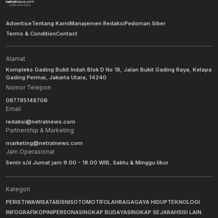
Advertise
Tentang Kami
Manajemen Redaksi
Pedoman Siber
Terms & Condition
Contact
Alamat
Kompleks Gading Bukit Indah Blok D No 18, Jalan Bukit Gading Raya, Kelapa
Gading Permai, Jakarta Utara, 14240
Nomor Telepon
087785148706
Email
redaksi@netralnews.com
Partnership & Marketing
marketing@netralnews.com
Jam Operasional
Senin s/d Jumat jam 9.00 - 18.00 WIB, Sabtu & Minggu libur
Kategori
PERISTIWA
WISATA
BISNIS
OTOMOTIF
OLAHRAGA
GAYA HIDUP
TEKNOLOGI
INFOGRAFIK
OPINI
PERSONA
SINGKAP BUDAYA
SINGKAP SEJARAH
SISI LAIN