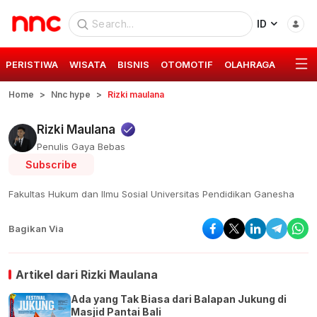
ID
PERISTIWA
WISATA
BISNIS
OTOMOTIF
OLAHRAGA
GAYA 
Home
Nnc hype
Rizki maulana
Rizki Maulana
Penulis Gaya Bebas
Subscribe
Fakultas Hukum dan Ilmu Sosial Universitas Pendidikan Ganesha
Bagikan Via
Artikel dari
Rizki Maulana
Ada yang Tak Biasa dari Balapan Jukung di
Masjid Pantai Bali