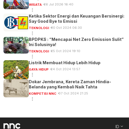
26 Jul 2026 16:40
WISATA
Ketika Sektor Energi dan Keuangan Bersinergi:
Say Good Bye to Emissi
30 Oct 2024 06:30
TEKNOLOGI
BPDPKS : “Mencapai Net Zero Emission Sulit” ‎
Ini Solusinya!‎
25 Oct 2024 19:10
TEKNOLOGI
Listrik Membuat Hidup Lebih Hidup
24 Oct 2024 13:57
GAYA HIDUP
Dokar Jembrana,‎ Kereta Zaman Hindia-
Belanda yang Kembali Naik Tahta
07 Oct 2024 21:25
KOMPETISI NNC
ID