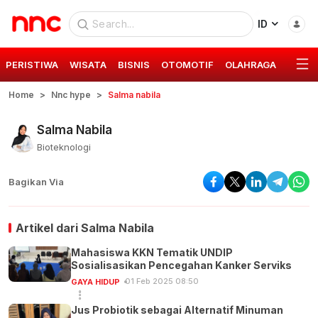
ID
PERISTIWA
WISATA
BISNIS
OTOMOTIF
OLAHRAGA
GAYA 
Home
Nnc hype
Salma nabila
Salma Nabila
Bioteknologi
Bagikan Via
Artikel dari
Salma Nabila
Mahasiswa KKN Tematik UNDIP
Sosialisasikan Pencegahan Kanker Serviks
01 Feb 2025 08:50
GAYA HIDUP
Jus Probiotik sebagai Alternatif Minuman