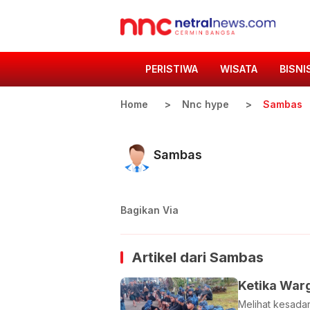
PERISTIWA
WISATA
BISNI
Home
Nnc hype
Sambas
Sambas
Bagikan Via
Artikel dari
Sambas
Ketika War
Melihat kesadar