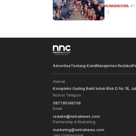
HUMANIORA
17
Advertise
Tentang Kami
Manajemen Redaksi
P
Alamat
Kompleks Gading Bukit Indah Blok D No 18, Ja
Nomor Telepon
087785148706
Email
redaksi@netralnews.com
Partnership & Marketing
marketing@netralnews.com
Jam Operasional