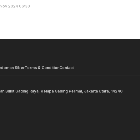
 Nov 2024 06:30
edoman Siber
Terms & Condition
Contact
lan Bukit Gading Raya, Kelapa Gading Permai, Jakarta Utara, 14240