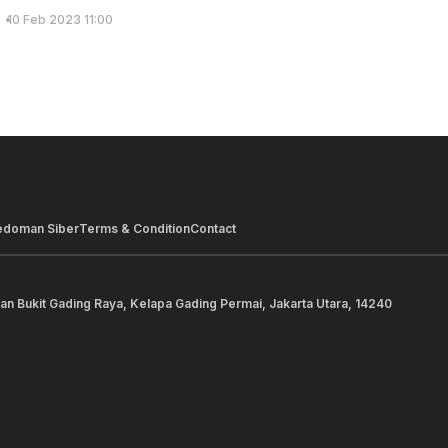
10 Feb 2023 11:00
edoman Siber
Terms & Condition
Contact
lan Bukit Gading Raya, Kelapa Gading Permai, Jakarta Utara, 14240