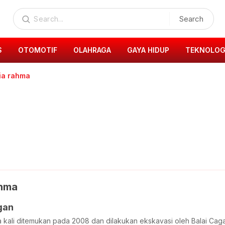
Search
S
OTOMOTIF
OLAHRAGA
GAYA HIDUP
TEKNOLOG
ia rahma
ahma
gan
ma kali ditemukan pada 2008 dan dilakukan ekskavasi oleh Balai C