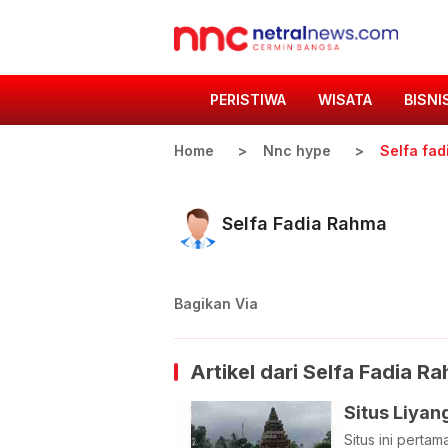
PERISTIWA
WISATA
BISNI
Home
Nnc hype
Selfa fad
Selfa Fadia Rahma
Bagikan Via
Artikel dari
Selfa Fadia R
Situs Liyan
Situs ini perta