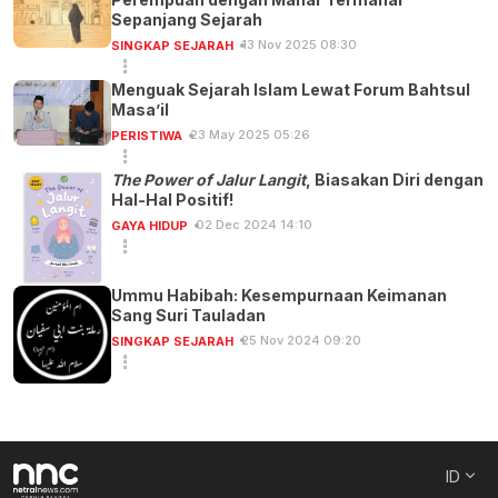
Sepanjang Sejarah
13 Nov 2025 08:30
SINGKAP SEJARAH
Menguak Sejarah Islam Lewat Forum Bahtsul
Masa’il
23 May 2025 05:26
PERISTIWA
The Power of Jalur Langit
, Biasakan Diri dengan
Hal-Hal Positif!
02 Dec 2024 14:10
GAYA HIDUP
Ummu Habibah: Kesempurnaan Keimanan
Sang Suri Tauladan
25 Nov 2024 09:20
SINGKAP SEJARAH
ID