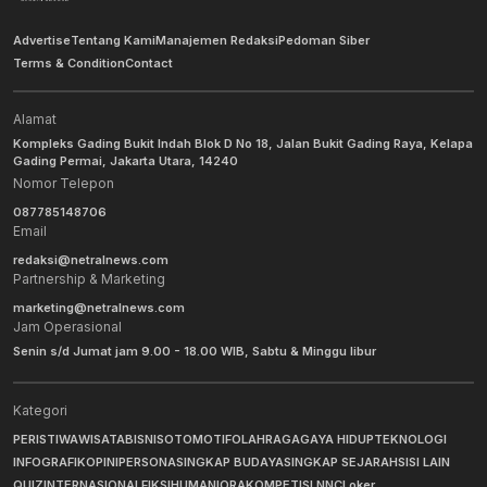
Advertise
Tentang Kami
Manajemen Redaksi
Pedoman Siber
Terms & Condition
Contact
Alamat
Kompleks Gading Bukit Indah Blok D No 18, Jalan Bukit Gading Raya, Kelapa
Gading Permai, Jakarta Utara, 14240
Nomor Telepon
087785148706
Email
redaksi@netralnews.com
Partnership & Marketing
marketing@netralnews.com
Jam Operasional
Senin s/d Jumat jam 9.00 - 18.00 WIB, Sabtu & Minggu libur
Kategori
PERISTIWA
WISATA
BISNIS
OTOMOTIF
OLAHRAGA
GAYA HIDUP
TEKNOLOGI
INFOGRAFIK
OPINI
PERSONA
SINGKAP BUDAYA
SINGKAP SEJARAH
SISI LAIN
QUIZ
INTERNASIONAL
FIKSI
HUMANIORA
KOMPETISI NNC
Loker