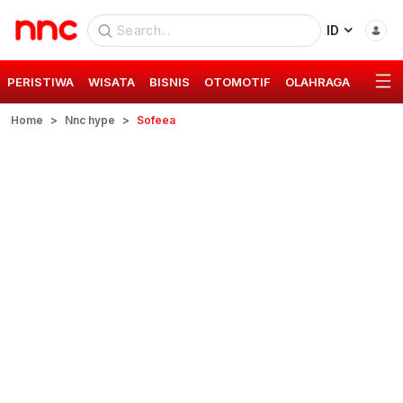
ID
PERISTIWA
WISATA
BISNIS
OTOMOTIF
OLAHRAGA
GAYA 
Home
Nnc hype
Sofeea