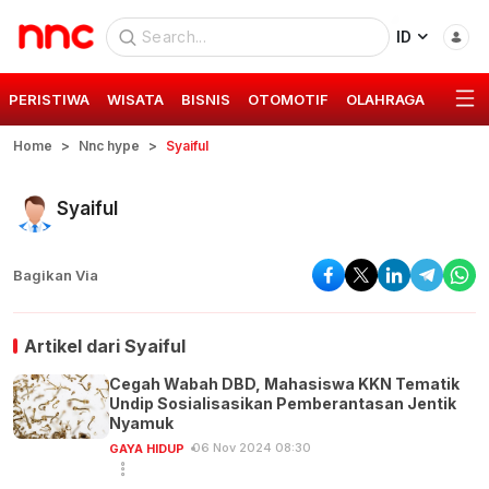
ID
PERISTIWA
WISATA
BISNIS
OTOMOTIF
OLAHRAGA
GAYA 
Home
Nnc hype
Syaiful
Syaiful
Bagikan Via
Artikel dari
Syaiful
Cegah Wabah DBD, Mahasiswa KKN Tematik
Undip Sosialisasikan Pemberantasan Jentik
Nyamuk
06 Nov 2024 08:30
GAYA HIDUP