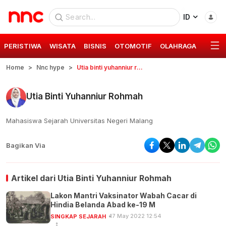
ID
PERISTIWA
WISATA
BISNIS
OTOMOTIF
OLAHRAGA
GAYA 
Home
Nnc hype
Utia binti yuhanniur rohmah
Utia Binti Yuhanniur Rohmah
Mahasiswa Sejarah Universitas Negeri Malang
Bagikan Via
Artikel dari
Utia Binti Yuhanniur Rohmah
Lakon Mantri Vaksinator Wabah Cacar di
Hindia Belanda Abad ke-19 M
17 May 2022 12:54
SINGKAP SEJARAH