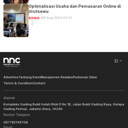
Optimalisasi Usaha dan Pemasaran Online di
Urutsewu
28 Aug 2024 00:51
BISNIS
ID
Advertise
Tentang Kami
Manajemen Redaksi
Pedoman Siber
Terms & Condition
Contact
Alamat
Kompleks Gading Bukit Indah Blok D No 18, Jalan Bukit Gading Raya, Kelapa
Gading Permai, Jakarta Utara, 14240
Nomor Telepon
087785148706
Email