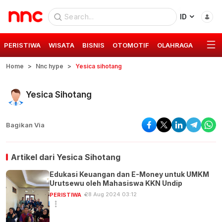
ID
PERISTIWA
WISATA
BISNIS
OTOMOTIF
OLAHRAGA
GAYA 
Home
Nnc hype
Yesica sihotang
Yesica Sihotang
Bagikan Via
Artikel dari
Yesica Sihotang
Edukasi Keuangan dan E-Money untuk UMKM
Urutsewu oleh Mahasiswa KKN Undip
28 Aug 2024 03:12
PERISTIWA