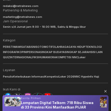
redaksi@netralnews.com
Partnership & Marketing
marketing@netralnews.com
Jam Operasional
Senin s/d Jumat jam 9.00 - 18.00 WIB, Sabtu & Minggu libur
Kategori
PERISTIWA
WISATA
BISNIS
OTOMOTIF
OLAHRAGA
GAYA HIDUP
TEKNOLOGI
INFOGRAFIK
OPINI
PERSONA
SINGKAP BUDAYA
SINGKAP SEJARAH
SISI LAIN
QUIZ
INTERNASIONAL
FIKSI
HUMANIORA
KOMPETISI NNC
Loker
Layanan
Penulis
Keterbukaan Informasi
Kompetisi
Loker 2026
NNC Hype
Info Haji
Ikuti Kami di
Berita Pilihan
Lompatan Digital Telkom: 718 Ribu Siswa
di 33 Provinsi Kini Manfaatkan PIJAR
©
2026
NNC Netralnews
. All Rights Reserved.