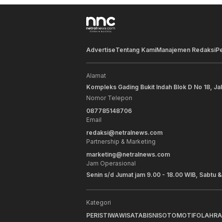
Advertise
Tentang Kami
Manajemen Redaksi
P
Alamat
Kompleks Gading Bukit Indah Blok D No 18, Ja
Nomor Telepon
087785148706
Email
redaksi@netralnews.com
Partnership & Marketing
marketing@netralnews.com
Jam Operasional
Senin s/d Jumat jam 9.00 - 18.00 WIB, Sabtu &
Kategori
PERISTIWA
WISATA
BISNIS
OTOMOTIF
OLAHR