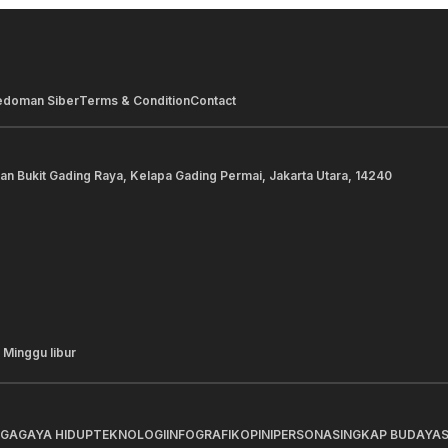
edoman Siber
Terms & Condition
Contact
lan Bukit Gading Raya, Kelapa Gading Permai, Jakarta Utara, 14240
 Minggu libur
AGA
GAYA HIDUP
TEKNOLOGI
INFOGRAFIK
OPINI
PERSONA
SINGKAP BUDAYA