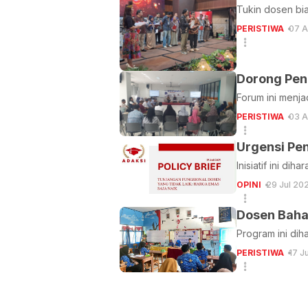
Tukin dosen bi
PERISTIWA
07 A
Dorong Peng
Forum ini menj
PERISTIWA
03 A
Urgensi Pe
Inisiatif ini d
OPINI
29 Jul 20
Dosen Baha
Program ini di
PERISTIWA
17 J