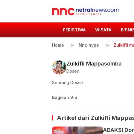
PERISTIWA
WISATA
BISNI
Home
Nnc hype
Zulkifli
Zulkifli Mappasomba
Dosen
Seorang Dosen
Bagikan Via
Artikel dari
Zulkifli Mapp
ADAKSI Dor