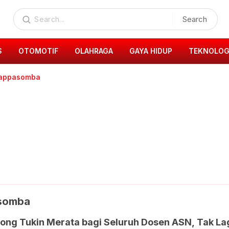
Search
S
OTOMOTIF
OLAHRAGA
GAYA HIDUP
TEKNOLOG
 mappasomba
asomba
ong Tukin Merata bagi Seluruh Dosen ASN, Tak La