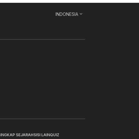
INDONESIA
SINGKAP SEJARAH
SISI LAIN
QUIZ