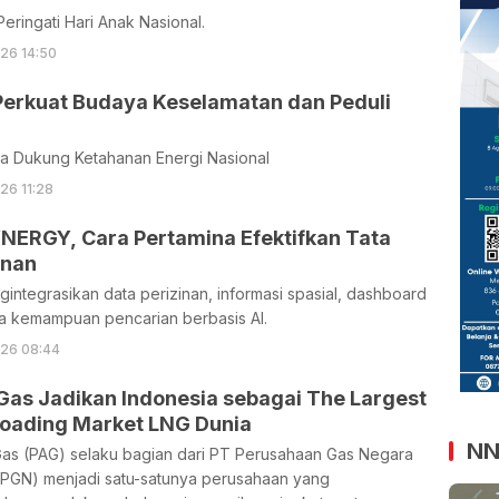
Peringati Hari Anak Nasional.
026 14:50
Perkuat Budaya Keselamatan dan Peduli
a Dukung Ketahanan Energi Nasional
26 11:28
YNERGY, Cara Pertamina Efektifkan Tata
inan
ngintegrasikan data perizinan, informasi spasial, dashboard
ta kemampuan pencarian berbasis AI.
026 08:44
Gas Jadikan Indonesia sebagai The Largest
Loading Market LNG Dunia
NN
Gas (PAG) selaku bagian dari PT Perusahaan Gas Negara
(PGN) menjadi satu-satunya perusahaan yang