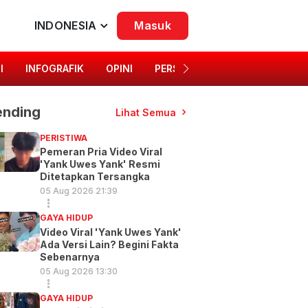
INDONESIA
Masuk
I
INFOGRAFIK
OPINI
PERSONA
SINGKAP BUDAYA
ending
Lihat Semua
PERISTIWA
Pemeran Pria Video Viral
'Yank Uwes Yank' Resmi
Ditetapkan Tersangka
05 Aug 2026 21:39
GAYA HIDUP
Video Viral 'Yank Uwes Yank'
Ada Versi Lain? Begini Fakta
Sebenarnya
05 Aug 2026 13:30
GAYA HIDUP