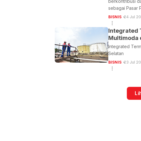
berkontribusi 
sebagai Pasar 
BISNIS
24 Jul 2
Integrated 
Multimoda 
Integrated Termi
Selatan
BISNIS
23 Jul 2
Li