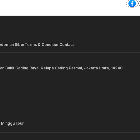
edoman Siber
Terms & Condition
Contact
lan Bukit Gading Raya, Kelapa Gading Permai, Jakarta Utara, 14240
 Minggu libur