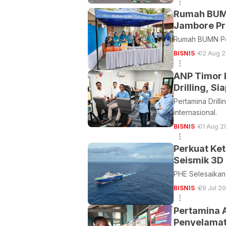
Rumah BUMN
Jambore Pr
Rumah BUMN Per
BISNIS
02 Aug 2
ANP Timor L
Drilling, 
Pertamina Drill
internasional.
BISNIS
01 Aug 2
Perkuat Ket
Seismik 3D 
PHE Selesaikan 
BISNIS
29 Jul 2
Pertamina 
Penyelamat