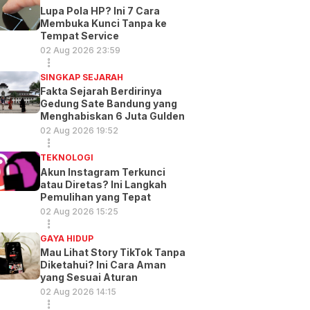
Lupa Pola HP? Ini 7 Cara
Membuka Kunci Tanpa ke
Tempat Service
02 Aug 2026 23:59
SINGKAP SEJARAH
Fakta Sejarah Berdirinya
Gedung Sate Bandung yang
Menghabiskan 6 Juta Gulden
02 Aug 2026 19:52
TEKNOLOGI
Akun Instagram Terkunci
atau Diretas? Ini Langkah
Pemulihan yang Tepat
02 Aug 2026 15:25
GAYA HIDUP
Mau Lihat Story TikTok Tanpa
Diketahui? Ini Cara Aman
yang Sesuai Aturan
02 Aug 2026 14:15