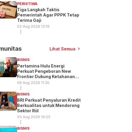
PERISTIWA
Tiga Langkah Taktis
Pemerintah Agar PPPK Tetap
Terima Gaji
02 Aug 2026 13:19
munitas
Lihat Semua
BISNIS
Pertamina Hulu Energi
Perkuat Pengeboran New
Frontier Dukung Ketahanan
Energi
06 Aug 2026 11:30
BISNIS
BRI Perkuat Penyaluran Kredit
Berkualitas untuk Mendorong
Sektor Riil
05 Aug 2026 19:25
BISNIS