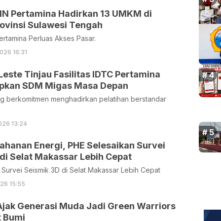
 Pertamina Hadirkan 13 UMKM di
ovinsi Sulawesi Tengah
tamina Perluas Akses Pasar.
026 16:31
este Tinjau Fasilitas IDTC Pertamina
Siapkan SDM Migas Masa Depan
ing berkomitmen menghadirkan pelatihan berstandar
026 13:24
ahanan Energi, PHE Selesaikan Survei
di Selat Makassar Lebih Cepat
Survei Seismik 3D di Selat Makassar Lebih Cepat
026 15:55
Ajak Generasi Muda Jadi Green Warriors
 Bumi