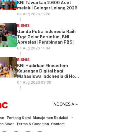
BNI Tawarkan 2.600 Aset
melalui Gelegar Lelang 2026
04 Aug 2026 16:26
BISNIS
Ganda Putra Indonesia Raih
Tiga Gelar Beruntun, BNI
Apresiasi Pembinaan PBSI
04 Aug 2026 14:04
BISNIS
BNI Hadirkan Ekosistem
Keuangan Digital bagi
Mahasiswa Indonesia di Hong
Kong
04 Aug 2026 08:30
INDONESIA
ise
Tentang Kami
Manajemen Redaksi
n Siber
Terms & Condition
Contact