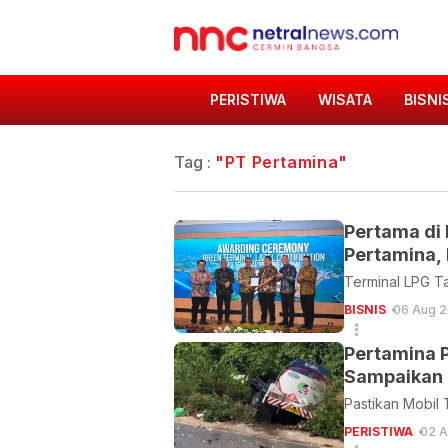
PERISTIWA
WISATA
BISNI
Tag :
"PT Pertamina"
Pertama di
Pertamina, 
Terminal LPG T
BISNIS
06 Aug 2
Pertamina 
Sampaikan 
Pastikan Mobil
PERISTIWA
02 A