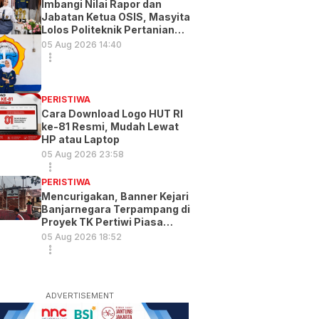
Imbangi Nilai Rapor dan
Jabatan Ketua OSIS, Masyita
Lolos Politeknik Pertanian
Gowa
05 Aug 2026 14:40
PERISTIWA
Cara Download Logo HUT RI
ke-81 Resmi, Mudah Lewat
HP atau Laptop
05 Aug 2026 23:58
PERISTIWA
Mencurigakan, Banner Kejari
Banjarnegara Terpampang di
Proyek TK Pertiwi Piasa
Wetan
05 Aug 2026 18:52
ADVERTISEMENT