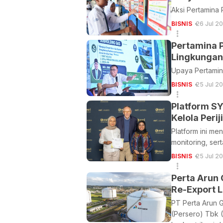
Aksi Pertamina 
BISNIS
26 Jul 2
Pertamina 
Lingkungan
Upaya Pertamin
BISNIS
25 Jul 20
Platform S
Kelola Perij
Platform ini me
monitoring, ser
BISNIS
25 Jul 2
Perta Arun 
Re-Export 
PT Perta Arun 
(Persero) Tbk 