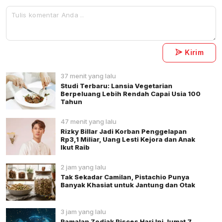
Kirim
37 menit yang lalu
Studi Terbaru: Lansia Vegetarian
Berpeluang Lebih Rendah Capai Usia 100
Tahun
47 menit yang lalu
Rizky Billar Jadi Korban Penggelapan
Rp3,1 Miliar, Uang Lesti Kejora dan Anak
Ikut Raib
2 jam yang lalu
Tak Sekadar Camilan, Pistachio Punya
Banyak Khasiat untuk Jantung dan Otak
3 jam yang lalu
Ramalan Zodiak Pisces Hari Ini Jumat 7