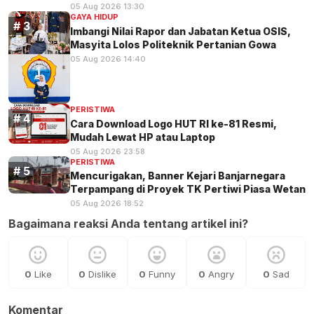
05 Aug 2026 13:30
GAYA HIDUP
Imbangi Nilai Rapor dan Jabatan Ketua OSIS,
Masyita Lolos Politeknik Pertanian Gowa
05 Aug 2026 14:40
PERISTIWA
Cara Download Logo HUT RI ke-81 Resmi,
Mudah Lewat HP atau Laptop
05 Aug 2026 23:58
PERISTIWA
Mencurigakan, Banner Kejari Banjarnegara
Terpampang di Proyek TK Pertiwi Piasa Wetan
05 Aug 2026 18:52
Bagaimana reaksi Anda tentang artikel ini?
0
Like
0
Dislike
0
Funny
0
Angry
0
Sad
Komentar