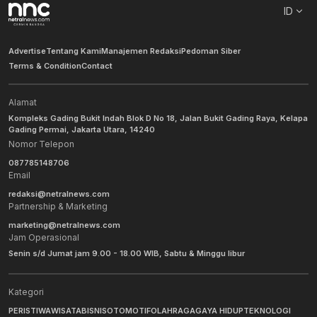
ID
Advertise
Tentang Kami
Manajemen Redaksi
Pedoman Siber
Terms & Condition
Contact
Alamat
Kompleks Gading Bukit Indah Blok D No 18, Jalan Bukit Gading Raya, Kelapa
Gading Permai, Jakarta Utara, 14240
Nomor Telepon
087785148706
Email
redaksi@netralnews.com
Partnership & Marketing
marketing@netralnews.com
Jam Operasional
Senin s/d Jumat jam 9.00 - 18.00 WIB, Sabtu & Minggu libur
Kategori
PERISTIWA
WISATA
BISNIS
OTOMOTIF
OLAHRAGA
GAYA HIDUP
TEKNOLOGI