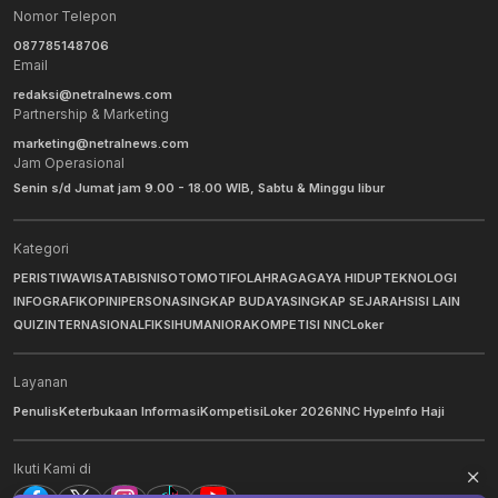
Nomor Telepon
087785148706
Email
redaksi@netralnews.com
Partnership & Marketing
marketing@netralnews.com
Jam Operasional
Senin s/d Jumat jam 9.00 - 18.00 WIB, Sabtu & Minggu libur
Kategori
PERISTIWA
WISATA
BISNIS
OTOMOTIF
OLAHRAGA
GAYA HIDUP
TEKNOLOGI
INFOGRAFIK
OPINI
PERSONA
SINGKAP BUDAYA
SINGKAP SEJARAH
SISI LAIN
QUIZ
INTERNASIONAL
FIKSI
HUMANIORA
KOMPETISI NNC
Loker
Layanan
Penulis
Keterbukaan Informasi
Kompetisi
Loker 2026
NNC Hype
Info Haji
Ikuti Kami di