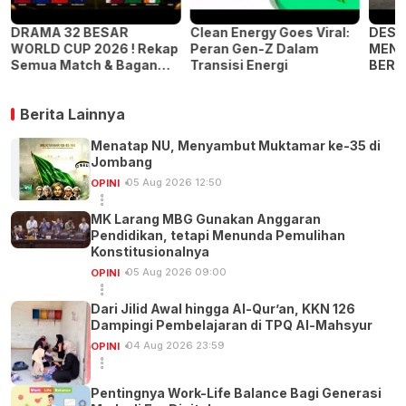
S
DRAMA 32 BESAR
Clean Energy Goes Viral:
DESIR
WORLD CUP 2026 ! Rekap
Peran Gen-Z Dalam
MENJ
Semua Match & Bagan
Transisi Energi
BERSI
Resmi 16 Besar
(Shor
Berita Lainnya
Menatap NU, Menyambut Muktamar ke-35 di
Jombang
05 Aug 2026 12:50
OPINI
MK Larang MBG Gunakan Anggaran
Pendidikan, tetapi Menunda Pemulihan
Konstitusionalnya
05 Aug 2026 09:00
OPINI
Dari Jilid Awal hingga Al-Qur’an, KKN 126
Dampingi Pembelajaran di TPQ Al-Mahsyur
04 Aug 2026 23:59
OPINI
Pentingnya Work-Life Balance Bagi Generasi