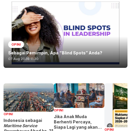
OPINI
Sebagai Pemimpin, Apa “Blind Spots” Anda?
07 Aug 2026 11:30
OPINI
OPINI
Jika Anak Muda
Indonesia sebagai
Berhenti Percaya,
Maritime Service
Siapa Lagi yang akan
OPINI
Powerhouse
Abad ke-21