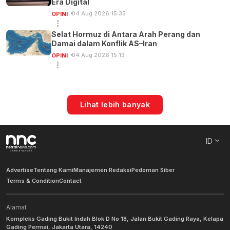
Era Digital
04 Aug 2026 15:35
OPINI
Selat Hormuz di Antara Arah Perang dan
Damai dalam Konflik AS–Iran
04 Aug 2026 15:13
OPINI
Lihat lebih banyak
ID
Advertise
Tentang Kami
Manajemen Redaksi
Pedoman Siber
Terms & Condition
Contact
Alamat
Kompleks Gading Bukit Indah Blok D No 18, Jalan Bukit Gading Raya, Kelapa
Gading Permai, Jakarta Utara, 14240