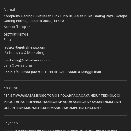
Alamat
Kompleks Gading Bukit Indah Blok D No 18, Jalan Bukit Gading Raya, Kelapa
Gading Permai, Jakarta Utara, 14240
Nomor Telepon
087785148706
Email
redaksi@netralnews.com
Partnership & Marketing
marketing@netralnews.com
Jam Operasional
Senin s/d Jumat jam 9.00 - 18.00 WIB, Sabtu & Minggu libur
Kategori
PERISTIWA
WISATA
BISNIS
OTOMOTIF
OLAHRAGA
GAYA HIDUP
TEKNOLOGI
INFOGRAFIK
OPINI
PERSONA
SINGKAP BUDAYA
SINGKAP SEJARAH
SISI LAIN
QUIZ
INTERNASIONAL
FIKSI
HUMANIORA
KOMPETISI NNC
Loker
Layanan
Penulis
Keterbukaan Informasi
Kompetisi
Loker 2026
NNC Hype
Info Haji