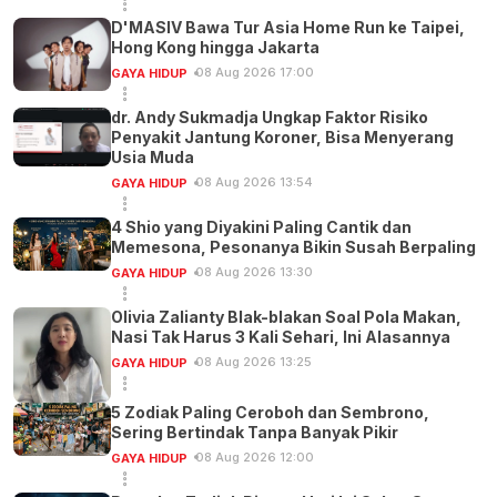
D'MASIV Bawa Tur Asia Home Run ke Taipei,
Hong Kong hingga Jakarta
08 Aug 2026 17:00
GAYA HIDUP
dr. Andy Sukmadja Ungkap Faktor Risiko
Penyakit Jantung Koroner, Bisa Menyerang
Usia Muda
08 Aug 2026 13:54
GAYA HIDUP
4 Shio yang Diyakini Paling Cantik dan
Memesona, Pesonanya Bikin Susah Berpaling
08 Aug 2026 13:30
GAYA HIDUP
Olivia Zalianty Blak-blakan Soal Pola Makan,
Nasi Tak Harus 3 Kali Sehari, Ini Alasannya
08 Aug 2026 13:25
GAYA HIDUP
5 Zodiak Paling Ceroboh dan Sembrono,
Sering Bertindak Tanpa Banyak Pikir
08 Aug 2026 12:00
GAYA HIDUP