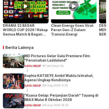
S
DRAMA 32 BESAR
Clean Energy Goes Viral:
DESIR
WORLD CUP 2026 ! Rekap
Peran Gen-Z Dalam
MENJ
Semua Match & Bagan
Transisi Energi
BERSI
Resmi 16 Besar
(Shor
Berita Lainnya
MD Pictures Gelar Gala Premiere Film
"Perumahan Laddaland"
10 jam yang lalu
GAYA HIDUP
Sophia KATSEYE Ambil Waktu Istirahat,
Agensi Ungkap Kondisinya
08 Aug 2026 21:15
GAYA HIDUP
"Kuasa Gelap: Perjanjian Darah" Tayang di
IMAX Mulai 8 Oktober 2026
08 Aug 2026 18:30
GAYA HIDUP