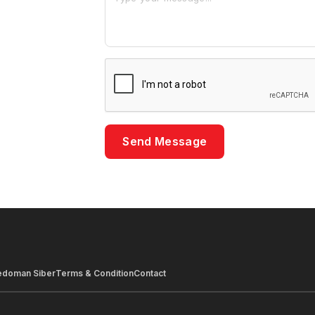
Send Message
edoman Siber
Terms & Condition
Contact