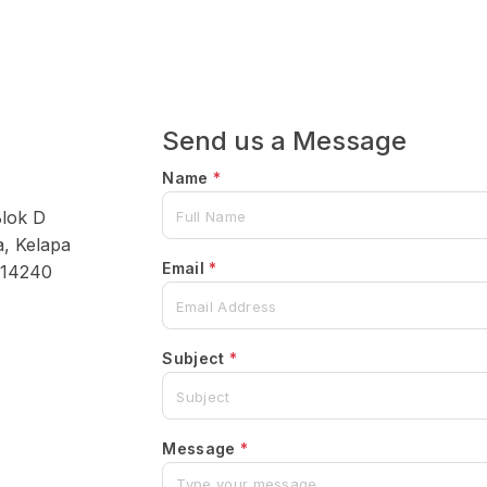
Send us a Message
Name
*
Blok D
a, Kelapa
Email
*
 14240
Subject
*
Message
*