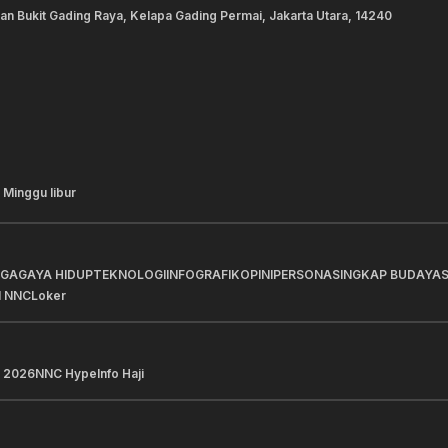
lan Bukit Gading Raya, Kelapa Gading Permai, Jakarta Utara, 14240
 Minggu libur
AGA
GAYA HIDUP
TEKNOLOGI
INFOGRAFIK
OPINI
PERSONA
SINGKAP BUDAYA
I NNC
Loker
 2026
NNC Hype
Info Haji