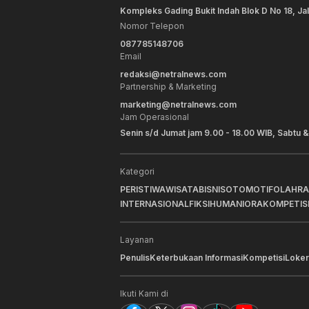
Kompleks Gading Bukit Indah Blok D No 18, Ja
Nomor Telepon
087785148706
Email
redaksi@netralnews.com
Partnership & Marketing
marketing@netralnews.com
Jam Operasional
Senin s/d Jumat jam 9.00 - 18.00 WIB, Sabtu &
Kategori
PERISTIWA
WISATA
BISNIS
OTOMOTIF
OLAHR
INTERNASIONAL
FIKSI
HUMANIORA
KOMPETIS
Layanan
Penulis
Keterbukaan Informasi
Kompetisi
Loker
Ikuti Kami di