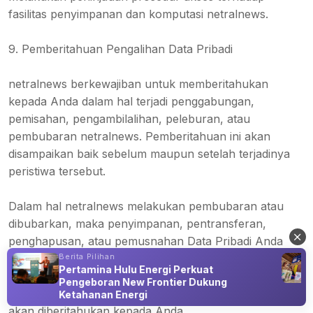
fasilitas penyimpanan dan komputasi netralnews.
9. Pemberitahuan Pengalihan Data Pribadi
netralnews berkewajiban untuk memberitahukan
kepada Anda dalam hal terjadi penggabungan,
pemisahan, pengambilalihan, peleburan, atau
pembubaran netralnews. Pemberitahuan ini akan
disampaikan baik sebelum maupun setelah terjadinya
peristiwa tersebut.
Dalam hal netralnews melakukan pembubaran atau
dibubarkan, maka penyimpanan, pentransferan,
penghapusan, atau pemusnahan Data Pribadi Anda
Berita Pilihan
akan dilaksanakan sesuai ketentuan hukum yang
Pertamina Hulu Energi Perkuat
berlaku. Penyimpanan, pentransferan, penghapusan,
Pengeboran New Frontier Dukung
atau pemusnahan Data Pribadi sebagaimana dimaksud
Ketahanan Energi
akan diberitahukan kepada Anda.