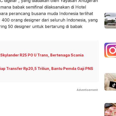
C digelar , yang diadakan oleh Yayasan Anugerah
mana babak semifinal dilaksanakan di Hotel
para perancang busana muda Indonesia terlihat
u 400 orang designer dari seluruh Indonesia, yang
ring 50 designer untuk bertarung di babak
Skylander R25 PO U Trans, Bertenaga Scania
ap Transfer Rp20,5 Triliun, Bantu Pemda Gaji PNS
Advertisement