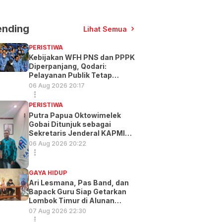
ending
Lihat Semua
PERISTIWA
Kebijakan WFH PNS dan PPPK
Diperpanjang, Qodari:
Pelayanan Publik Tetap
Optimal
06 Aug 2026 20:17
PERISTIWA
Putra Papua Oktowimelek
Gobai Ditunjuk sebagai
Sekretaris Jenderal KAPMI
PT
06 Aug 2026 20:22
GAYA HIDUP
Ari Lesmana, Pas Band, dan
Bapack Guru Siap Getarkan
Lombok Timur di Alunan
Music Exp
07 Aug 2026 22:30