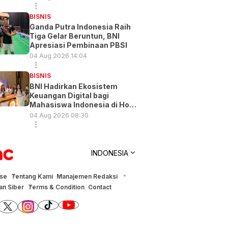
BISNIS
Ganda Putra Indonesia Raih
Tiga Gelar Beruntun, BNI
Apresiasi Pembinaan PBSI
04 Aug 2026 14:04
BISNIS
BNI Hadirkan Ekosistem
Keuangan Digital bagi
Mahasiswa Indonesia di Hong
Kong
04 Aug 2026 08:30
INDONESIA
ise
Tentang Kami
Manajemen Redaksi
n Siber
Terms & Condition
Contact