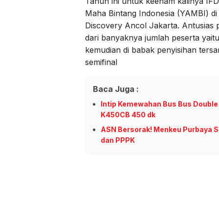
Tahun ini untuk keenam kalinya IFD
Maha Bintang Indonesia (YAMBI) di 
Discovery Ancol Jakarta. Antusias 
dari banyaknya jumlah peserta yait
kemudian di babak penyisihan tersa
semifinal
Baca Juga :
Intip Kemewahan Bus Bus Double 
K450CB 450 dk
ASN Bersorak! Menkeu Purbaya Si
dan PPPK