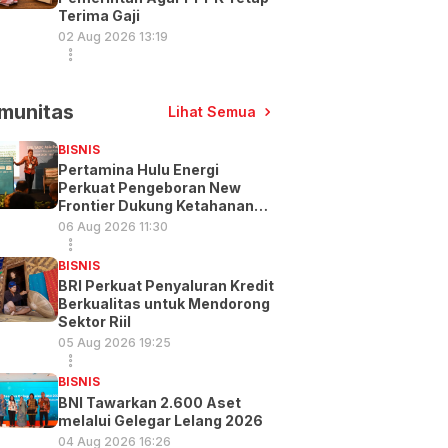
Terima Gaji
02 Aug 2026 13:19
munitas
Lihat Semua
BISNIS
Pertamina Hulu Energi
Perkuat Pengeboran New
Frontier Dukung Ketahanan
Energi
06 Aug 2026 11:30
BISNIS
BRI Perkuat Penyaluran Kredit
Berkualitas untuk Mendorong
Sektor Riil
05 Aug 2026 19:25
BISNIS
BNI Tawarkan 2.600 Aset
melalui Gelegar Lelang 2026
04 Aug 2026 16:26