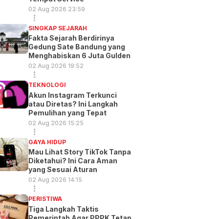
02 Aug 2026 23:59
SINGKAP SEJARAH
Fakta Sejarah Berdirinya
Gedung Sate Bandung yang
Menghabiskan 6 Juta Gulden
02 Aug 2026 19:52
TEKNOLOGI
Akun Instagram Terkunci
atau Diretas? Ini Langkah
Pemulihan yang Tepat
02 Aug 2026 15:25
GAYA HIDUP
Mau Lihat Story TikTok Tanpa
Diketahui? Ini Cara Aman
yang Sesuai Aturan
02 Aug 2026 14:15
PERISTIWA
Tiga Langkah Taktis
Pemerintah Agar PPPK Tetap