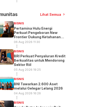
munitas
Lihat Semua
BISNIS
Pertamina Hulu Energi
Perkuat Pengeboran New
Frontier Dukung Ketahanan
Energi
06 Aug 2026 11:30
BISNIS
BRI Perkuat Penyaluran Kredit
Berkualitas untuk Mendorong
Sektor Riil
05 Aug 2026 19:25
BISNIS
BNI Tawarkan 2.600 Aset
melalui Gelegar Lelang 2026
04 Aug 2026 16:26
BISNIS