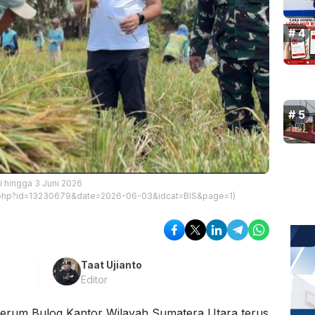
i hingga 3 Juni 2026
nt.php?id=13230679&date=2026-06-03&idcat=BIS&page=1)
Taat Ujianto
Editor
erum Bulog Kantor Wilayah Sumatera Utara terus