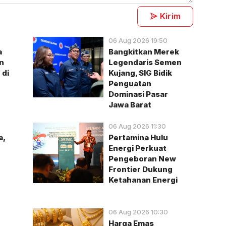
Kirim
06 Aug 2026 19:50
a
Bangkitkan Merek
n
Legendaris Semen
 di
Kujang, SIG Bidik
Penguatan
Dominasi Pasar
Jawa Barat
06 Aug 2026 11:30
a,
Pertamina Hulu
Energi Perkuat
g
Pengeboran New
Frontier Dukung
Ketahanan Energi
06 Aug 2026 10:30
Harga Emas