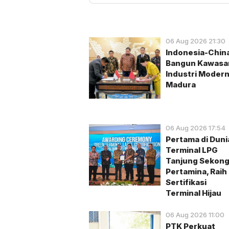
06 Aug 2026 21:30
Indonesia-Chin
Bangun Kawasa
Industri Modern
Madura
06 Aug 2026 17:54
Pertama di Duni
Terminal LPG
Tanjung Sekon
Pertamina, Raih
Sertifikasi
Terminal Hijau
06 Aug 2026 11:00
PTK Perkuat