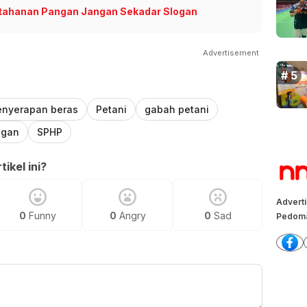
 Ketahanan Pangan Jangan Sekadar Slogan
Advertisement
enyerapan beras
Petani
gabah petani
ngan
SPHP
ikel ini?
Advert
0
Funny
0
Angry
0
Sad
Pedoma