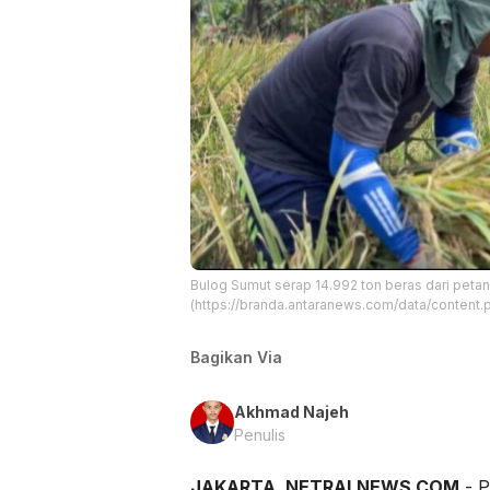
Bulog Sumut serap 14.992 ton beras dari petan
(https://branda.antaranews.com/data/conte
Bagikan Via
Akhmad Najeh
Penulis
JAKARTA, NETRALNEWS.COM
- P