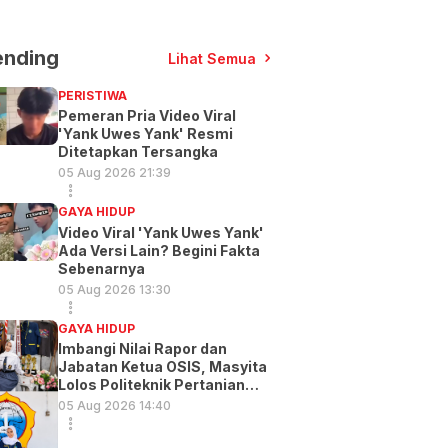
ending
Lihat Semua
PERISTIWA
Pemeran Pria Video Viral
'Yank Uwes Yank' Resmi
Ditetapkan Tersangka
05 Aug 2026 21:39
GAYA HIDUP
Video Viral 'Yank Uwes Yank'
Ada Versi Lain? Begini Fakta
Sebenarnya
05 Aug 2026 13:30
GAYA HIDUP
Imbangi Nilai Rapor dan
Jabatan Ketua OSIS, Masyita
Lolos Politeknik Pertanian
Gowa
05 Aug 2026 14:40