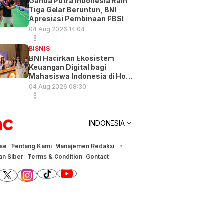
Ganda Putra Indonesia Raih
Tiga Gelar Beruntun, BNI
Apresiasi Pembinaan PBSI
04 Aug 2026 14:04
BISNIS
BNI Hadirkan Ekosistem
Keuangan Digital bagi
Mahasiswa Indonesia di Hong
Kong
04 Aug 2026 08:30
INDONESIA
ise
Tentang Kami
Manajemen Redaksi
n Siber
Terms & Condition
Contact