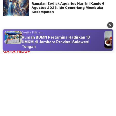
Ramalan Zodiak Aquarius Hari Ini Kamis 6
Agustus 2026: Ide Cemerlang Membuka
Kesempatan
Berita Pilihan
Rumah BUMN Pertamina Hadirkan 13
Advertisement
UMKM di Jambore Provinsi Sulawesi
Tengah
GAYA HIDUP
Seni Menguasai Micro-Habits: Cara
Mengubah Hidup Tanpa Menguras
Energi
06 Aug 2026 17:00
Rahasia membangun rutinitas sukses secara konsisten
lewat langkah-langkah kecil yang mustahil gagal.