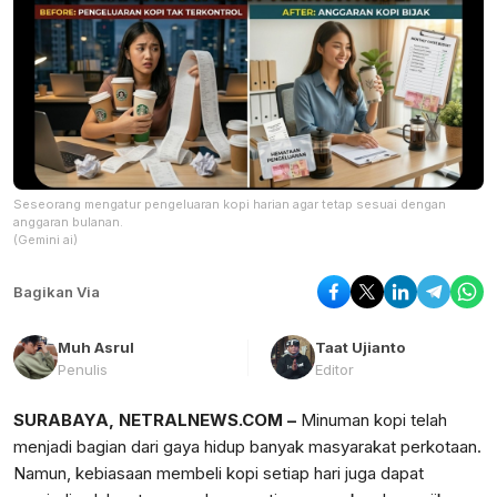
Seseorang mengatur pengeluaran kopi harian agar tetap sesuai dengan
anggaran bulanan.
(Gemini ai)
Bagikan Via
Muh Asrul
Taat Ujianto
Penulis
Editor
SURABAYA, NETRALNEWS.COM –
Minuman kopi telah
menjadi bagian dari gaya hidup banyak masyarakat perkotaan.
Namun, kebiasaan membeli kopi setiap hari juga dapat