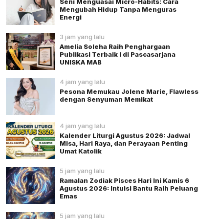
Seni Menguasai Micro-Habits: Cara
Mengubah Hidup Tanpa Menguras
Energi
3 jam yang lalu
Amelia Soleha Raih Penghargaan
Publikasi Terbaik I di Pascasarjana
UNISKA MAB
4 jam yang lalu
Pesona Memukau Jolene Marie, Flawless
dengan Senyuman Memikat
4 jam yang lalu
Kalender Liturgi Agustus 2026: Jadwal
Misa, Hari Raya, dan Perayaan Penting
Umat Katolik
5 jam yang lalu
Ramalan Zodiak Pisces Hari Ini Kamis 6
Agustus 2026: Intuisi Bantu Raih Peluang
Emas
5 jam yang lalu