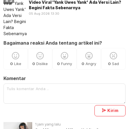
Video Viral 'Yank Uwes Yank' Ada Versi Lain?
Begini Fakta Sebenarnya
05 Aug 2026 13:30
Bagaimana reaksi Anda tentang artikel ini?
0
Like
0
Dislike
0
Funny
0
Angry
0
Sad
Komentar
Kirim
1 jam yang lalu