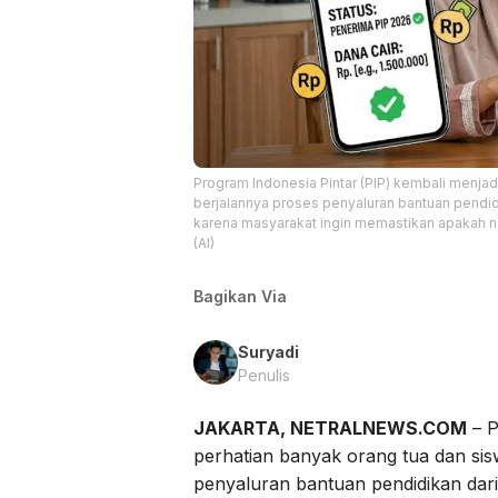
Program Indonesia Pintar (PIP) kembali menjad
berjalannya proses penyaluran bantuan pendidi
karena masyarakat ingin memastikan apakah n
(AI)
Bagikan Via
Suryadi
Penulis
JAKARTA, NETRALNEWS.COM
– P
perhatian banyak orang tua dan sis
penyaluran bantuan pendidikan dari 