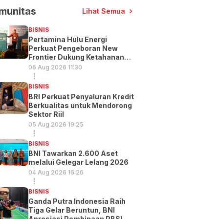
munitas
Lihat Semua
BISNIS
Pertamina Hulu Energi
Perkuat Pengeboran New
Frontier Dukung Ketahanan
Energi
06 Aug 2026 11:30
BISNIS
BRI Perkuat Penyaluran Kredit
Berkualitas untuk Mendorong
Sektor Riil
05 Aug 2026 19:25
BISNIS
BNI Tawarkan 2.600 Aset
melalui Gelegar Lelang 2026
04 Aug 2026 16:26
BISNIS
Ganda Putra Indonesia Raih
Tiga Gelar Beruntun, BNI
Apresiasi Pembinaan PBSI