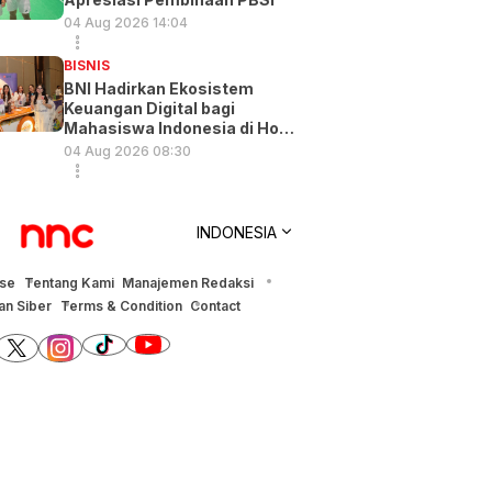
04 Aug 2026 14:04
BISNIS
BNI Hadirkan Ekosistem
Keuangan Digital bagi
Mahasiswa Indonesia di Hong
Kong
04 Aug 2026 08:30
INDONESIA
ise
Tentang Kami
Manajemen Redaksi
n Siber
Terms & Condition
Contact