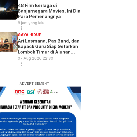
48 Film Berlaga di
Banjarnegara Movies, Ini Dia
Para Pemenangnya
8 jam yang lalu
GAYA HIDUP
Ari Lesmana, Pas Band, dan
Bapack Guru Siap Getarkan
Lombok Timur di Alunan
Music Exp
07 Aug 2026 22:30
ADVERTISEMENT