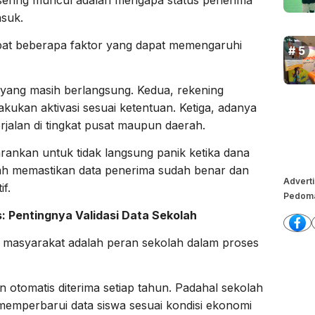
 sering muncul adalah mengapa status penerima
suk.
apat beberapa faktor yang dapat memengaruhi
 yang masih berlangsung. Kedua, rekening
akukan aktivasi sesuai ketentuan. Ketiga, adanya
erjalan di tingkat pusat maupun daerah.
arankan untuk tidak langsung panik ketika dana
ah memastikan data penerima sudah benar dan
Advert
f.
Pedoma
: Pentingnya Validasi Data Sekolah
an masyarakat adalah peran sekolah dalam proses
otomatis diterima setiap tahun. Padahal sekolah
 memperbarui data siswa sesuai kondisi ekonomi