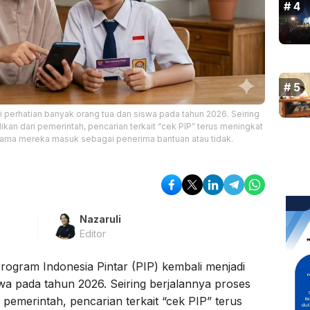
i perhatian banyak orang tua dan siswa pada tahun 2026. Seiring
kan dari pemerintah, pencarian terkait “cek PIP” terus meningkat
ama mereka masuk sebagai penerima bantuan atau tidak.
Nazaruli
Editor
rogram Indonesia Pintar (PIP) kembali menjadi
wa pada tahun 2026. Seiring berjalannya proses
pemerintah, pencarian terkait “cek PIP” terus