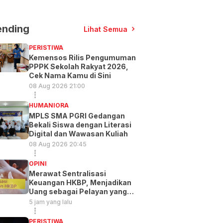
ending
Lihat Semua
PERISTIWA
Kemensos Rilis Pengumuman
PPPK Sekolah Rakyat 2026,
Cek Nama Kamu di Sini
08 Aug 2026 21:00
HUMANIORA
MPLS SMA PGRI Gedangan
Bekali Siswa dengan Literasi
Digital dan Wawasan Kuliah
08 Aug 2026 20:45
OPINI
Merawat Sentralisasi
Keuangan HKBP, Menjadikan
Uang sebagai Pelayan yang
Baik
5 jam yang lalu
PERISTIWA