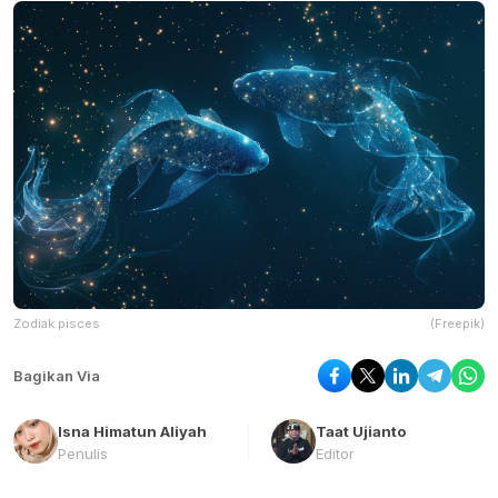
Zodiak pisces
(Freepik)
Bagikan Via
Isna Himatun Aliyah
Taat Ujianto
Penulis
Editor