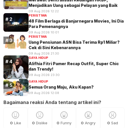
Menjadikan Uang sebagai Pelayan yang Baik
09 Aug 2026 12:22
PERISTIWA
48 Film Berlaga di Banjarnegara Movies, Ini Dia
Para Pemenangnya
09 Aug 2026 10:01
PERISTIWA
Uang Pensiunan ASN Bisa Terima Rp1 Miliar?
Cek di Sini Kebenarannya
09 Aug 2026 21:30
GAYA HIDUP
Alifhia Fitri Pamer Recap Outfit, Super Chic
dan Trendy!
09 Aug 2026 23:30
GAYA HIDUP
Semua Orang Maju, Aku Kapan?
09 Aug 2026 12:08
Bagaimana reaksi Anda tentang artikel ini?
0
Like
0
Dislike
0
Funny
0
Angry
0
Sad