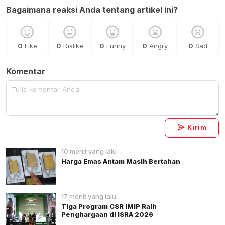
Bagaimana reaksi Anda tentang artikel ini?
0
Like
0
Dislike
0
Funny
0
Angry
0
Sad
Komentar
Kirim
10 menit yang lalu
Harga Emas Antam Masih Bertahan
17 menit yang lalu
Tiga Program CSR IMIP Raih
Penghargaan di ISRA 2026