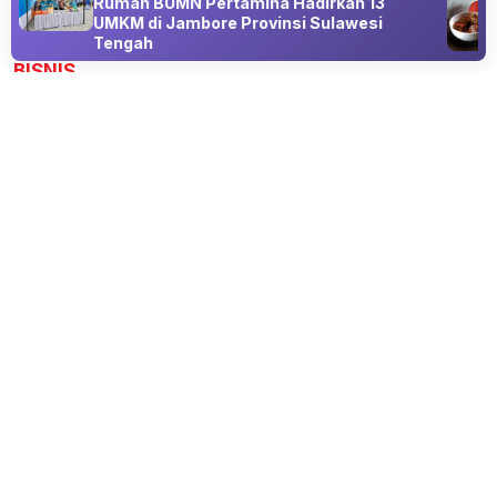
s
Rumah BUMN Pertamina Hadirkan 13
UMKM di Jambore Provinsi Sulawesi
Advertisement
Tengah
BISNIS
Harga Emas Antam Masih Bertahan
09 Aug 2026 10:37
Harga emas Antam 9 Agustus 2026 masih bertahan di level
Rp2,69 juta per gram.