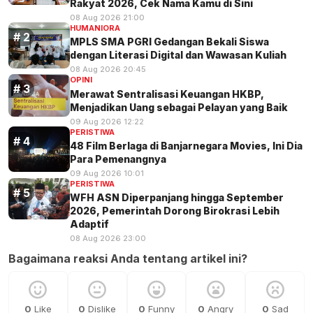
Rakyat 2026, Cek Nama Kamu di Sini
08 Aug 2026 21:00
HUMANIORA
MPLS SMA PGRI Gedangan Bekali Siswa
dengan Literasi Digital dan Wawasan Kuliah
08 Aug 2026 20:45
OPINI
Merawat Sentralisasi Keuangan HKBP,
Menjadikan Uang sebagai Pelayan yang Baik
09 Aug 2026 12:22
PERISTIWA
48 Film Berlaga di Banjarnegara Movies, Ini Dia
Para Pemenangnya
09 Aug 2026 10:01
PERISTIWA
WFH ASN Diperpanjang hingga September
2026, Pemerintah Dorong Birokrasi Lebih
Adaptif
08 Aug 2026 23:00
Bagaimana reaksi Anda tentang artikel ini?
0
Like
0
Dislike
0
Funny
0
Angry
0
Sad