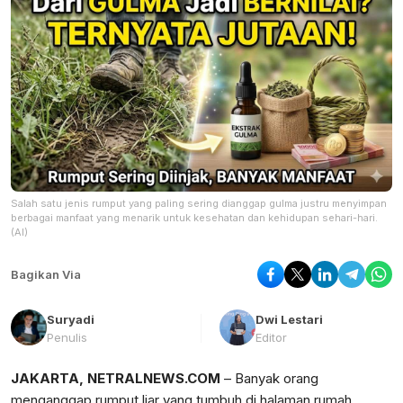
Salah satu jenis rumput yang paling sering dianggap gulma justru menyimpan
berbagai manfaat yang menarik untuk kesehatan dan kehidupan sehari-hari.
(AI)
Bagikan Via
Suryadi
Dwi Lestari
Penulis
Editor
JAKARTA, NETRALNEWS.COM
– Banyak orang
menganggap rumput liar yang tumbuh di halaman rumah,