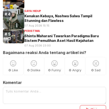
GAYA HIDUP
Kenakan Kebaya, Nashwa Salwa Tampil
Stunning dan Flawless
07 Aug 2026 15:15
PERISTIWA
Shinta Maharani Tawarkan Paradigma Baru
Sistem Pemulihan Aset Hasil Kejahatan
07 Aug 2026 23:00
Bagaimana reaksi Anda tentang artikel ini?
0
Like
0
Dislike
0
Funny
0
Angry
0
Sad
Komentar