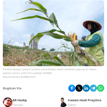
Pemberdayaan petani melalui penyediaan lahan tanaman jagung di lokasi
pabrik semen milik Perusahaan BUMN.
(Kementerian BUMN/SIG)
Bagikan Via
AR Hadip
Irawan Hadi Prayitno
Penulis
Editor