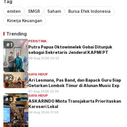
Tag
emiten
SMGR
Saham
Bursa Efek Indonesia
Kinerja Keuangan
Trending
PERISTIWA
Putra Papua Oktowimelek Gobai Ditunjuk
sebagai Sekretaris Jenderal KAPMI PT
06 Aug 2026 20:22
GAYA HIDUP
Ari Lesmana, Pas Band, dan Bapack Guru Siap
Getarkan Lombok Timur di Alunan Music Exp
07 Aug 2026 22:30
GAYA HIDUP
ASKARINDO Minta Transjakarta Prioritaskan
Karoseri Lokal
06 Aug 2026 21:05