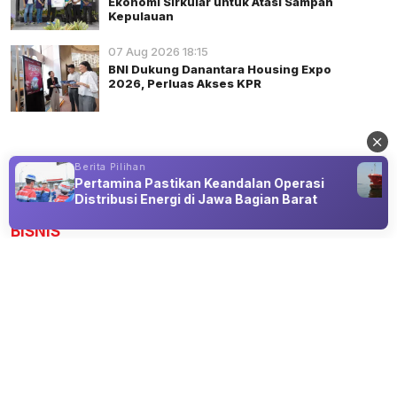
Ekonomi Sirkular untuk Atasi Sampah
Kepulauan
07 Aug 2026 18:15
BNI Dukung Danantara Housing Expo
2026, Perluas Akses KPR
Berita Pilihan
Pertamina Pastikan Keandalan Operasi
Advertisement
Distribusi Energi di Jawa Bagian Barat
BISNIS
Telkom Tuntaskan Spin-Off InfraCo
Tahap 2, InfraNexia Siap Rajai
Wholesale Connectivity
08 Aug 2026 04:51
InfraNexia akan memiliki lebih dari 90% total aset