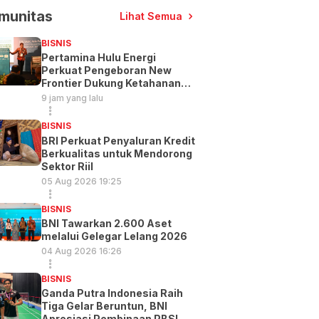
munitas
Lihat Semua
BISNIS
Pertamina Hulu Energi
Perkuat Pengeboran New
Frontier Dukung Ketahanan
Energi
9 jam yang lalu
BISNIS
BRI Perkuat Penyaluran Kredit
Berkualitas untuk Mendorong
Sektor Riil
05 Aug 2026 19:25
BISNIS
BNI Tawarkan 2.600 Aset
melalui Gelegar Lelang 2026
04 Aug 2026 16:26
BISNIS
Ganda Putra Indonesia Raih
Tiga Gelar Beruntun, BNI
Apresiasi Pembinaan PBSI