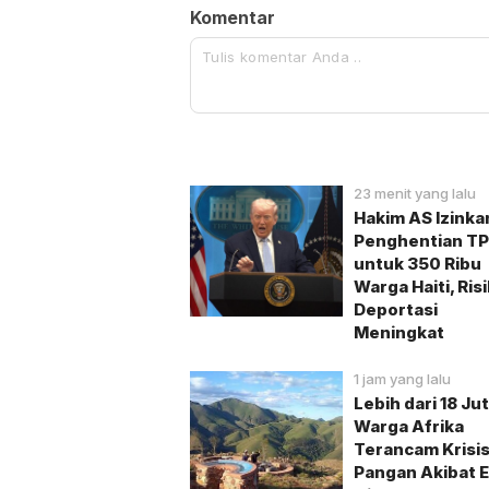
Komentar
23 menit yang lalu
Hakim AS Izinka
Penghentian T
untuk 350 Ribu
Warga Haiti, Ris
Deportasi
Meningkat
1 jam yang lalu
Lebih dari 18 Ju
Warga Afrika
Terancam Krisi
Pangan Akibat E