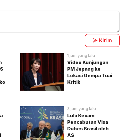
Kirim
1 jam yang lalu
n
Video Kunjungan
PS
PM Jepang ke
Lokasi Gempa Tuai
iko
Kritik
3 jam yang lalu
ta
Lula Kecam
Pencabutan Visa
s
Dubes Brasil oleh
l
AS