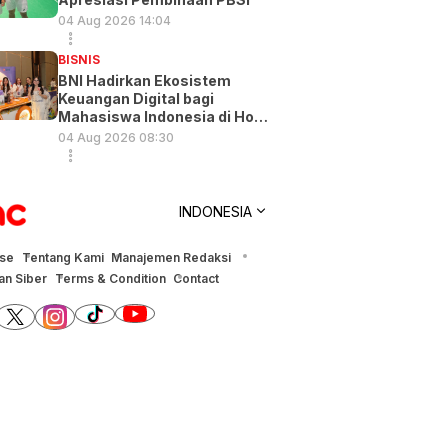
04 Aug 2026 14:04
BISNIS
BNI Hadirkan Ekosistem
Keuangan Digital bagi
Mahasiswa Indonesia di Hong
Kong
04 Aug 2026 08:30
INDONESIA
ise
Tentang Kami
Manajemen Redaksi
n Siber
Terms & Condition
Contact