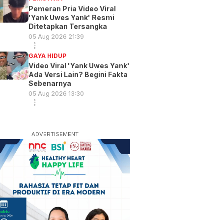
Pemeran Pria Video Viral
'Yank Uwes Yank' Resmi
Ditetapkan Tersangka
05 Aug 2026 21:39
GAYA HIDUP
Video Viral 'Yank Uwes Yank'
Ada Versi Lain? Begini Fakta
Sebenarnya
05 Aug 2026 13:30
ADVERTISEMENT