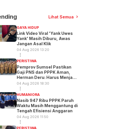
ending
Lihat Semua
GAYA HIDUP
Link Video Viral 'Yank Uwes
Yank' Masih Diburu, Awas
Jangan Asal Klik
04 Aug 2026 13:20
PERISTIWA
Pemprov Sumsel Pastikan
Gaji PNS dan PPPK Aman,
Herman Deru: Harus Menjadi
Prioritas
04 Aug 2026 18:30
HUMANIORA
Nasib 947 Ribu PPPK Paruh
Waktu Masih Menggantung di
Tengah Efisiensi Anggaran
04 Aug 2026 11:50
PERISTIWA