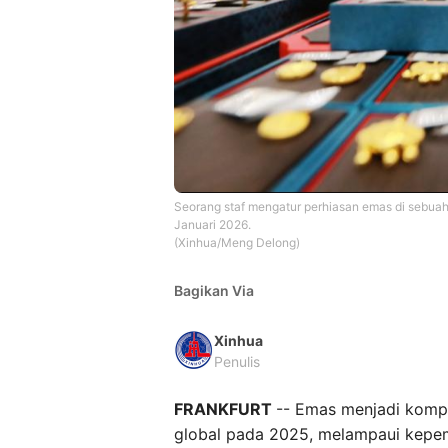
Seorang staf mengatur perhiasan emas di sebuah 
Januari 2026.
(Xinhua/Meng Delong)
Bagikan Via
Xinhua
Penulis
FRANKFURT
-- Emas menjadi komp
global pada 2025, melampaui kepemi