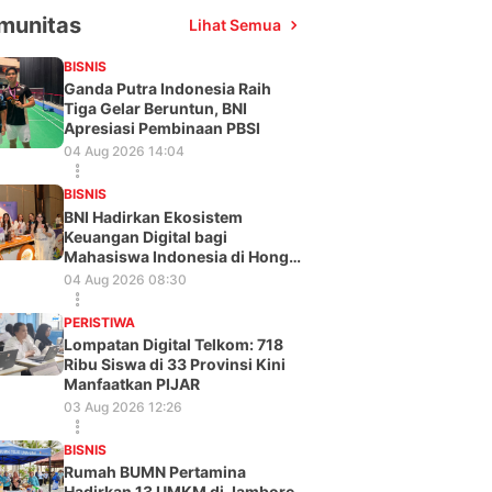
munitas
Lihat Semua
BISNIS
Ganda Putra Indonesia Raih
Tiga Gelar Beruntun, BNI
Apresiasi Pembinaan PBSI
04 Aug 2026 14:04
BISNIS
BNI Hadirkan Ekosistem
Keuangan Digital bagi
Mahasiswa Indonesia di Hong
Kong
04 Aug 2026 08:30
PERISTIWA
Lompatan Digital Telkom: 718
Ribu Siswa di 33 Provinsi Kini
Manfaatkan PIJAR
03 Aug 2026 12:26
BISNIS
Rumah BUMN Pertamina
Hadirkan 13 UMKM di Jambore