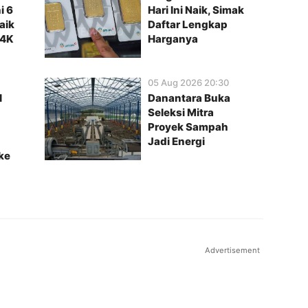
i 6
Hari Ini Naik, Simak
aik
Daftar Lengkap
24K
Harganya
05 Aug 2026 20:30
l
Danantara Buka
Seleksi Mitra
Proyek Sampah
Jadi Energi
ke
a Pilihan
Berita Pilihan
amina Hulu Energi Jaga
BRI Peduli Tingkatkan K
uksi dan Perkuat Cadangan
Peternak Sapi Perah di 
s pada Semester I 2026
Advertisement
 Perkuat Pengeboran New