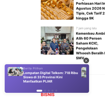
Perhiasan Hari In
Agustus 2026 N
Tipis, Cek Tarif 
hingga 9K
7 jam yang lalu
Kemenkeu Ambi
Alih 60 Persen
Saham KCIC,
Pengelolaan
Whoosh Beralih 
SMV
Berita Pilihan
Berit
Lompatan Digital Telkom: 718 Ribu
Pert
Siswa di 33 Provinsi Kini
Prod
Manfaatkan PIJAR
Miga
BISNIS
Pertamina Hulu Energi