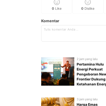
0
Like
0
Dislike
Komentar
2 jam yang lalu
Pertamina Hulu
Energi Perkuat
Pengeboran Ne
Frontier Dukung
Ketahanan Ener
3 jam yang lalu
Harga Emas