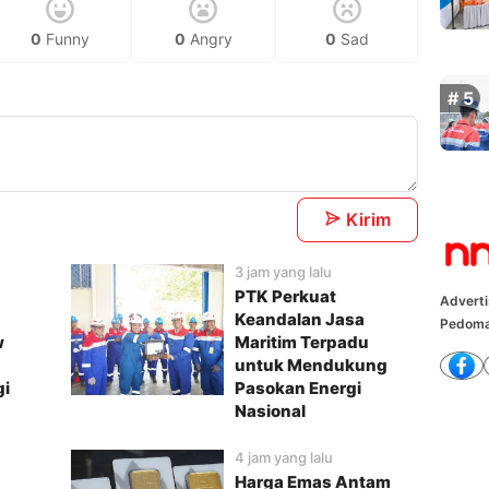
0
Funny
0
Angry
0
Sad
Kirim
3 jam yang lalu
PTK Perkuat
Advert
Keandalan Jasa
Pedoma
w
Maritim Terpadu
untuk Mendukung
gi
Pasokan Energi
Nasional
4 jam yang lalu
Harga Emas Antam