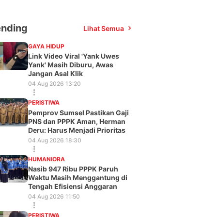
ending
Lihat Semua
GAYA HIDUP
Link Video Viral 'Yank Uwes
Yank' Masih Diburu, Awas
Jangan Asal Klik
04 Aug 2026 13:20
PERISTIWA
Pemprov Sumsel Pastikan Gaji
PNS dan PPPK Aman, Herman
Deru: Harus Menjadi Prioritas
04 Aug 2026 18:30
HUMANIORA
Nasib 947 Ribu PPPK Paruh
Waktu Masih Menggantung di
Tengah Efisiensi Anggaran
04 Aug 2026 11:50
PERISTIWA