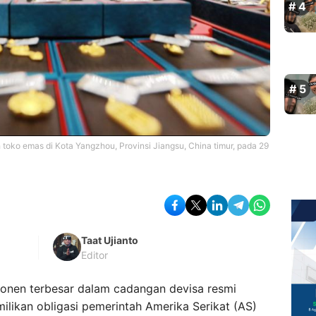
toko emas di Kota Yangzhou, Provinsi Jiangsu, China timur, pada 29
Taat Ujianto
Editor
onen terbesar dalam cadangan devisa resmi
likan obligasi pemerintah Amerika Serikat (AS)