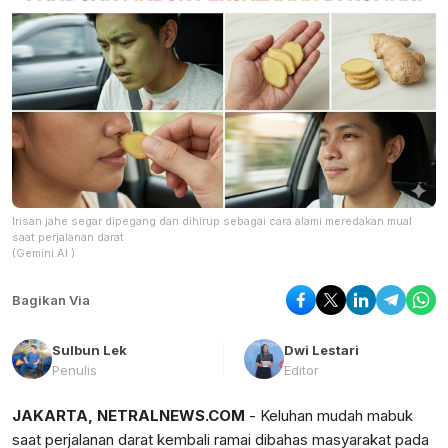
Irisan jahe segar dipegang dan dihirup sebagai cara alami meredakan mual
saat perjalanan darat
(Gemini AI )
Bagikan Via
Sulbun Lek
Dwi Lestari
Penulis
Editor
JAKARTA, NETRALNEWS.COM
- Keluhan mudah mabuk
saat perjalanan darat kembali ramai dibahas masyarakat pada