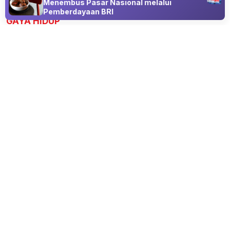
Advertisement
Menembus Pasar Nasional melalui
Pemberdayaan BRI
GAYA HIDUP
Sophia KATSEYE Ambil Waktu Istirahat,
Agensi Ungkap Kondisinya
08 Aug 2026 21:15
Fokus pada Kesehatan Mental