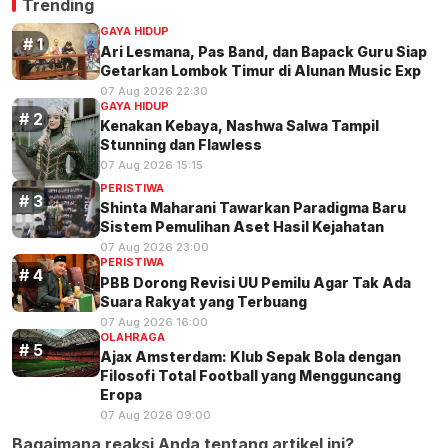
Trending
GAYA HIDUP
Ari Lesmana, Pas Band, dan Bapack Guru Siap
Getarkan Lombok Timur di Alunan Music Exp
07 Aug 2026 22:30
GAYA HIDUP
Kenakan Kebaya, Nashwa Salwa Tampil
Stunning dan Flawless
07 Aug 2026 15:15
PERISTIWA
Shinta Maharani Tawarkan Paradigma Baru
Sistem Pemulihan Aset Hasil Kejahatan
07 Aug 2026 23:00
PERISTIWA
PBB Dorong Revisi UU Pemilu Agar Tak Ada
Suara Rakyat yang Terbuang
07 Aug 2026 16:00
OLAHRAGA
Ajax Amsterdam: Klub Sepak Bola dengan
Filosofi Total Football yang Mengguncang
Eropa
07 Aug 2026 09:00
Bagaimana reaksi Anda tentang artikel ini?